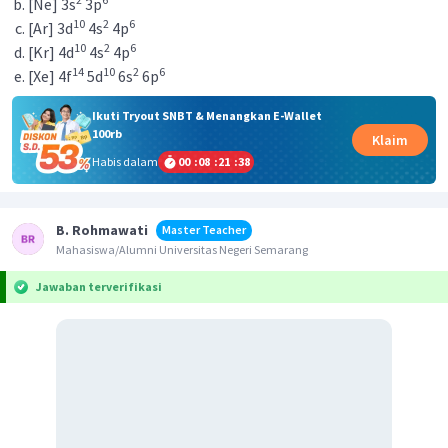
[Ne] 3s
3p
10
2
6
[Ar] 3d
4s
4p
10
2
6
[Kr] 4d
4s
4p
14
10
2
6
[Xe] 4f
5d
6s
6p
Ikuti Tryout SNBT & Menangkan E-Wallet
100rb
Klaim
Habis dalam
00
:
08
:
21
:
38
B. Rohmawati
Master Teacher
Mahasiswa/Alumni Universitas Negeri Semarang
Jawaban terverifikasi