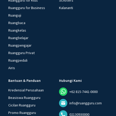
Ruangguru for Kids
Schoters
Ruangguru for Business
Kalananti
Ruanguji
Ruangbaca
Ruangkelas
Ruangbelajar
Ruangpengajar
Ruangguru Privat
Ruangpeduli
Airis
Bantuan & Panduan
Hubungi Kami
Kredensial Perusahaan
+62 815-7441-0000
Beasiswa Ruangguru
info@ruangguru.com
Cicilan Ruangguru
Promo Ruangguru
02130930000