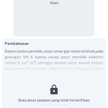
Iklan
Pembahasan
Dalam sistem periodik, unsur-unsur gas mulia terletak pada
golongan VIII A karena setiap unsur memiliki elektron
2
6
valensi 8 (ns
np
) sehingga disebut oktet kecuali helium
2
hanya memiliki elektron valensi 2 (1s
) sehingga disebut
duplet. Unsur gas mulia terdiri atas helium (
He), neon
2
(
Ne), argon (
Ar), kripton (
Kr), xenon (
Xe), dan radon
10
18
36
54
(
Rn).
86
Konfigurasi elektron unsur-unsur gas mulia sebagai berikut
:
Buka akses jawaban yang telah terverifikasi
2
He : 1s
2
2
2
6