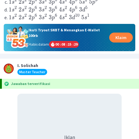
2
2
6
2
6
2
6
2
3
1
2
2
3
3
4
4
5
5
s
s
p
s
p
s
p
s
p
2
2
6
2
6
2
6
5
1
2
2
3
3
4
4
3
s
s
p
s
p
s
p
d
2
2
6
2
6
2
10
1
1
2
2
3
3
4
3
5
s
s
p
s
p
s
d
s
Ikuti Tryout SNBT & Menangkan E-Wallet
100rb
Klaim
Habis dalam
00
:
08
:
15
:
29
I. Solichah
Master Teacher
Jawaban terverifikasi
Iklan