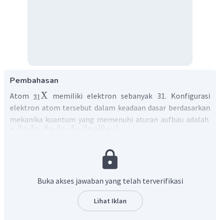
Pembahasan
X
Atom
memiliki elektron sebanyak 31. Konfigurasi
31
elektron atom tersebut dalam keadaan dasar berdasarkan
mekanika kuantum yang memenuhi aturan aufbau adalah
2
2
6
2
6
2
10
1
1
s
2
s
2
p
3
s
3
p
4
s
3
d
4
p
.
Dengan demikian, maka jawaban yang tepat adalah B.
Buka akses jawaban yang telah terverifikasi
Lihat Iklan