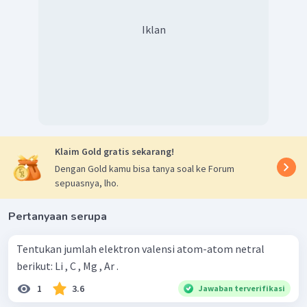
Iklan
Klaim Gold gratis sekarang!
Dengan Gold kamu bisa tanya soal ke Forum
sepuasnya, lho.
Pertanyaan serupa
Tentukan jumlah elektron valensi atom-atom netral
berikut: Li , C , Mg , Ar .
1
3.6
Jawaban terverifikasi