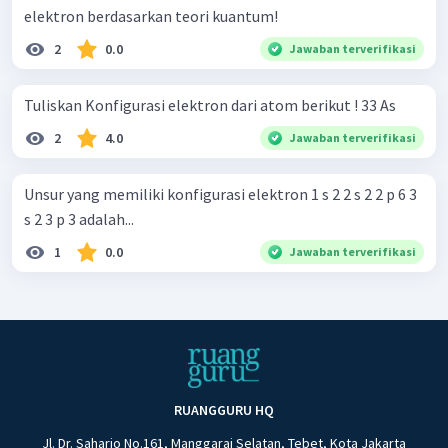
elektron berdasarkan teori kuantum!
2
0.0
Jawaban terverifikasi
Tuliskan Konfigurasi elektron dari atom berikut ! 33 As
2
4.0
Jawaban terverifikasi
Unsur yang memiliki konfigurasi elektron 1 s 2 2 s 2 2 p 6 3
s 2 3 p 3 adalah...
1
0.0
Jawaban terverifikasi
RUANGGURU HQ
Jl. Dr. Saharjo No.161, Manggarai Selatan, Tebet, Kota Jakarta