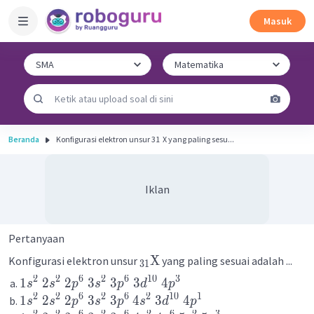
Masuk
Beranda
Konfigurasi elektron unsur 31 ​ X yang paling sesu...
Iklan
Pertanyaan
X
Konfigurasi elektron unsur
yang paling sesuai adalah ...
31
2
2
6
2
6
10
3
1
2
2
3
3
3
4
s
s
p
s
p
d
p
2
2
6
2
6
2
10
1
1
2
2
3
3
4
3
4
s
s
p
s
p
s
d
p