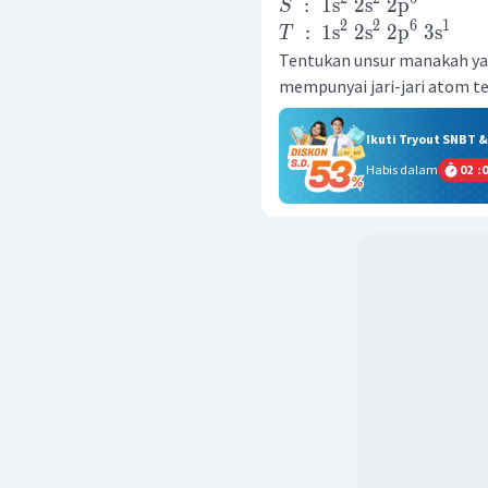
:
1
s
2
s
2
p
S
2
2
6
1
:
1
s
2
s
2
p
3
s
T
Tentukan unsur manakah ya
mempunyai jari-jari atom t
Ikuti Tryout SNBT 
Habis dalam
02
:
0