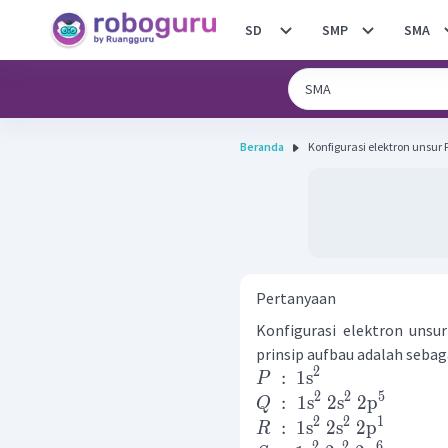
SD
SMP
SMA
Beranda
Konfigurasi elektron unsur P , 
Pertanyaan
Konfigurasi elektron unsu
prinsip aufbau adalah sebaga
2
:
1
s
P
2
2
5
:
1
s
2
s
2
p
Q
2
2
1
:
1
s
2
s
2
p
R
2
2
6