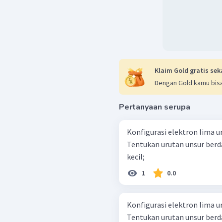
Klaim Gold gratis sek
Dengan Gold kamu bisa
Pertanyaan serupa
Konfigurasi elektron lima un
Tentukan urutan unsur berdasarkan: a. jari-jari atom
kecil;
1
0.0
Konfigurasi elektron lima un
Tentukan urutan unsur berdasarkan: a. jari-jari atom