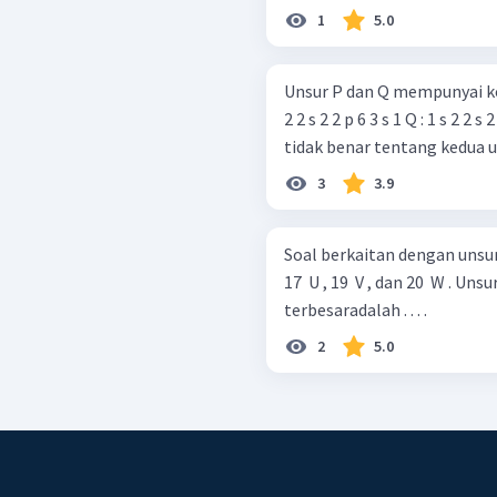
1
5.0
Unsur P dan Q mempunyai konfig
2 2 s 2 2 p 6 3 s 1 Q : 1 s 2 2 s 2 2 p 6 3 s 2 3 p 5 Pernyataan berikut yang
tidak benar tentang kedua un
3
3.9
Soal berkaitan dengan unsur-unsur
17 ​ U , 19 ​ V , dan 20 ​ W . Unsur yang mempunyai jari-jari atom
terbesaradalah . . . .
2
5.0