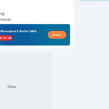
ng:
erbesar
& Menangkan E-Wallet 100rb
Klaim
9
:
51
:
03
Iklan