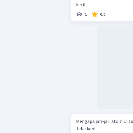
kecil;
1
0.0
Mengapa jari-jari atom Cl tid
Jelaskan!