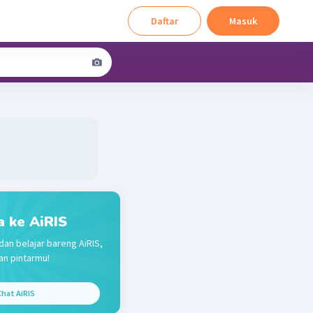
Daftar
Masuk
a ke AiRIS
dan belajar bareng AiRIS,
n pintarmu!
hat AiRIS