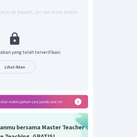
atas ke bawah), jari-jari atom makin
tomnya bertambah.
iri ke kanan), jari-jari atom makin
babkan jumlah proton meningkat,
mnya tetap, sehingga tarikan inti
luar makin kuat
aban yang telah terverifikasi
tem periodik dapat ditentukan dari
Lihat Iklan
r-unsur itu dalam sistem periodik adalah
anmu bersama Master Teacher
ive Teaching, GRATIS!