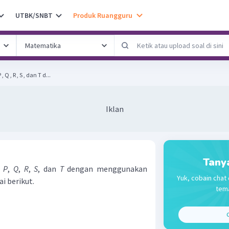
UTBK/SNBT
Produk Ruangguru
Q , R , S , dan T d...
Iklan
Tany
r
P
,
Q
,
R
,
S
, dan
T
dengan menggunakan
Yuk, cobain chat 
i berikut.
tema
C