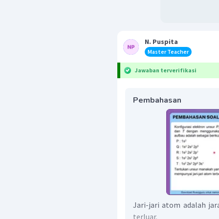
N. Puspita
Master Teacher
Jawaban terverifikasi
Pembahasan
Jari-jari atom adalah jar
terluar.