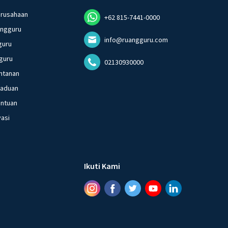
erusahaan
+62 815-7441-0000
angguru
info@ruangguru.com
guru
guru
02130930000
ntanan
gaduan
entuan
vasi
Ikuti Kami