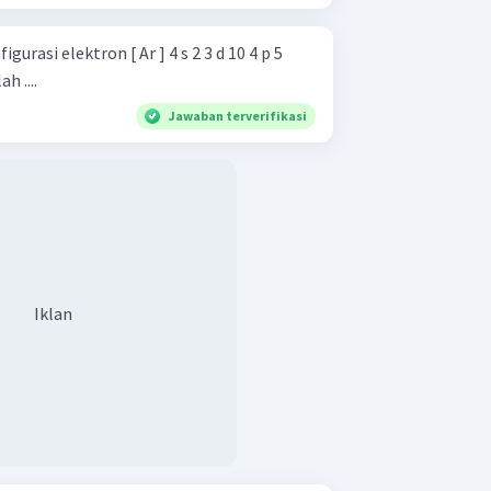
rasi elektron [ Ar ] 4 s 2 3 d 10 4 p 5
h ....
Jawaban terverifikasi
Iklan