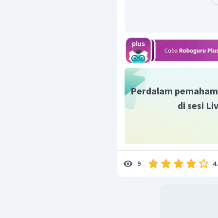
Perdalam pemaham
di sesi L
4
9