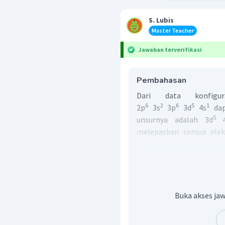
S. Lubis
Master Teacher
Jawaban terverifikasi
Pembahasan
Dari data konfigu
6
2
6
5
1
2p
3s
3p
3d
4s
dap
5
unsurnya adalah 3d
4
melepaskan semua elekt
dilepaskan yaitu 6, ka
elektron dan menjadi be
ion bermuatan +6.
Jadi, jawaban yang tepat
Buka akses jaw