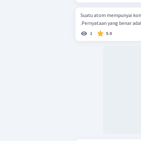
Suatu atom mempunyai konfigu
.Pernyataan yang benar adala
1
5.0