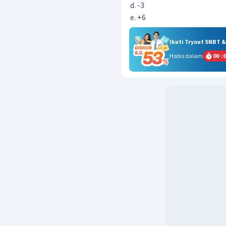
-3
+6
Ikuti Tryout SNBT 
Habis dalam
00
:
0