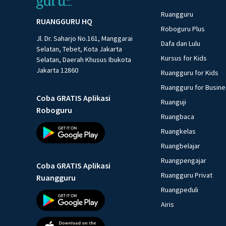
Ruangguru
RUANGGURU HQ
Roboguru Plus
Jl. Dr. Saharjo No.161, Manggarai
Dafa dan Lulu
Selatan, Tebet, Kota Jakarta
Kursus for Kids
Selatan, Daerah Khusus Ibukota
Jakarta 12860
Ruangguru for Kids
Ruangguru for Busin
Coba GRATIS Aplikasi
Ruanguji
Roboguru
Ruangbaca
Ruangkelas
Ruangbelajar
Ruangpengajar
Coba GRATIS Aplikasi
Ruangguru Privat
Ruangguru
Ruangpeduli
Airis