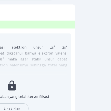
2
2
rasi elektron unsur 1s
2s
at diketahui bahwa elektron valensi
1
s
maka agar stabil unsur dapat
ron valensinya sehingga total yang
rena melepas maka unsur kehilangan
rmuatan postif. Sehingga unsur menjadi
 yaitu E.
aban yang telah terverifikasi
Lihat Iklan