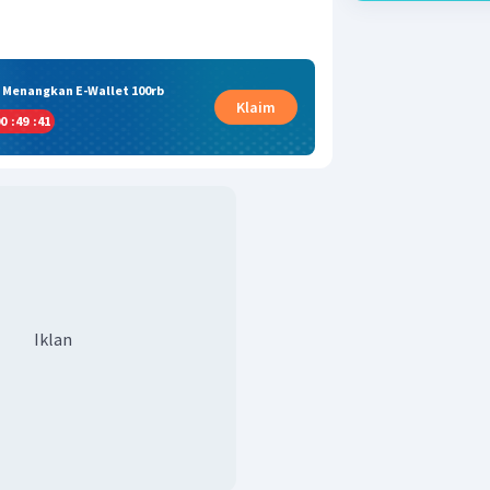
& Menangkan E-Wallet 100rb
Klaim
0
:
49
:
40
Iklan