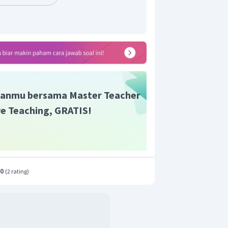
anmu bersama Master Teacher
ive Teaching, GRATIS!
.0
(
2 rating
)