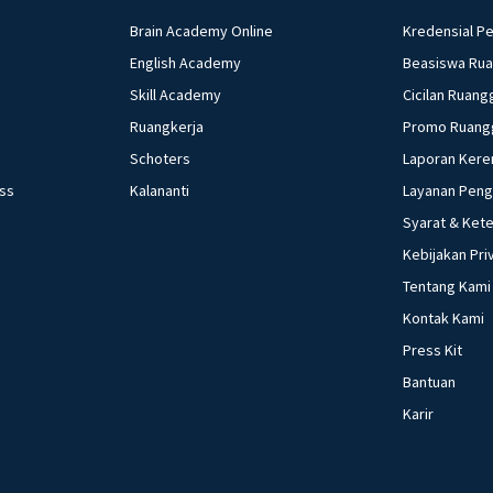
Brain Academy Online
Kredensial P
English Academy
Beasiswa Ru
Skill Academy
Cicilan Ruang
Ruangkerja
Promo Ruang
Schoters
Laporan Kere
ess
Kalananti
Layanan Pen
Syarat & Ket
Kebijakan Pri
Tentang Kami
Kontak Kami
Press Kit
Bantuan
Karir