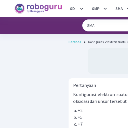
SD
SMP
SMA
Beranda
Konfigurasi elektron suatu un
Pertanyaan
Konfigurasi elektron suatu
oksidasi dari unsur tersebu
+2
+5
+7