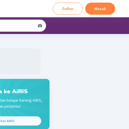
Daftar
Masuk
a ke AiRIS
dan belajar bareng AiRIS,
n pintarmu!
hat AiRIS