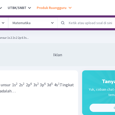
UTBK/SNBT
Produk Ruangguru
sur 1s 2 2s 2 2p 6 3s...
Iklan
Tany
2
2
6
2
6
5
1
 unsur 1s
2s
2p
3s
3p
3d
4s
.Tingkat
Yuk, cobain chat 
t adalah…
tema
C