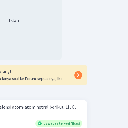
Iklan
arang!
 tanya soal ke Forum sepuasnya, lho.
ensi atom-atom netral berikut: Li , C ,
Jawaban terverifikasi