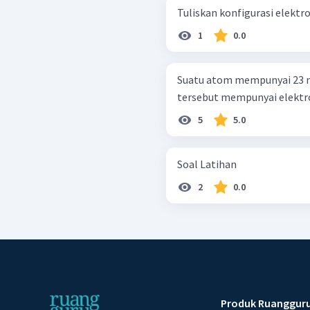
Tuliskan konfigurasi elektro
1
0.0
Suatu atom mempunyai 23 n
tersebut mempunyai elektron
5
5.0
Soal Latihan
2
0.0
Produk Ruanggur