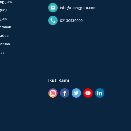
angguru
info@ruangguru.com
guru
guru
02130930000
ntanan
gaduan
entuan
vasi
Ikuti Kami