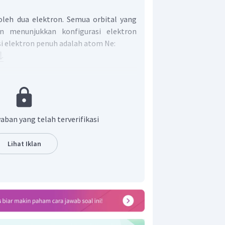
oleh dua elektron. Semua orbital yang
on menunjukkan konfigurasi elektron
i elektron penuh adalah atom Ne:
↓
ron tidak penuh adalah atom O:
h jika seluruh kotak orbital diisi 2
aban yang telah terverifikasi
Lihat Iklan