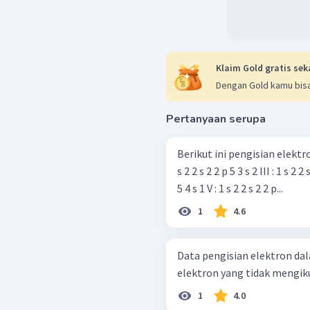
Klaim Gold gratis sek
Dengan Gold kamu bisa
Pertanyaan serupa
Berikut ini pengisian elektron ke dalam subk
s 2 2 s 2 2 p 5 3 s 2 III : 1 s 2 2 
5 4 s 1 V : 1 s 2 2 s 2 2 p...
1
4.6
Data pengisian elektron dalam or
elektron yang tidak mengik
1
4.0