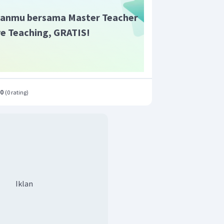
anmu bersama Master Teacher
ive Teaching, GRATIS!
.0
(
0 rating
)
Iklan