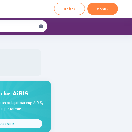
Daftar
Masuk
a ke AiRIS
dan belajar bareng AiRIS,
n pintarmu!
hat AiRIS