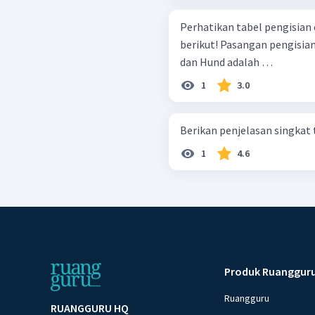
Perhatikan tabel pengisian 
berikut! Pasangan pengisian elektron yang tepat sesuai aturan Aufbau
dan Hund adalah … ​
1
3.0
1
4.6
Produk Ruanggur
Ruangguru
RUANGGURU HQ