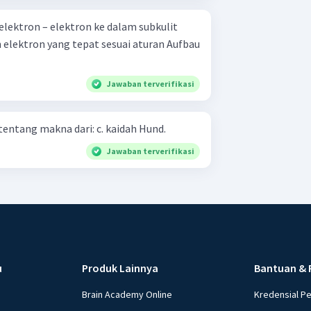
elektron – elektron ke dalam subkulit
Jawaban terverifikasi
Berikan penjelasan singkat tentang makna dari: c. kaidah Hund.
Jawaban terverifikasi
u
Produk Lainnya
Bantuan & 
Brain Academy Online
Kredensial P