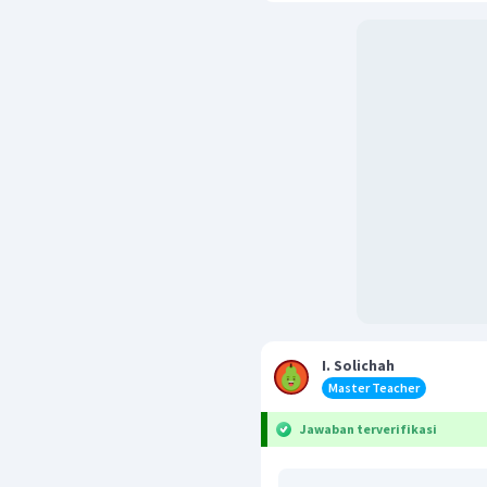
I. Solichah
Master Teacher
Jawaban terverifikasi