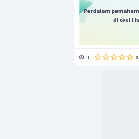
Perdalam pemaham
di sesi L
0
1