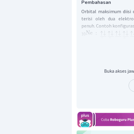
Pembahasan
Orbital maksimum diisi 
terisi oleh dua elektr
penuh. Contoh konfiguras
Ne
:
↑↓
↑↓
↑↓
↑↓
↑
10
1
s
2
s
2
p
Contoh konfigurasi elekt
O
:
↑↓
↑↓
↑↓
↑
↑
8
1
s
2
s
2
p
Jadi, konfigurasi penu
Buka akses jaw
elektron.