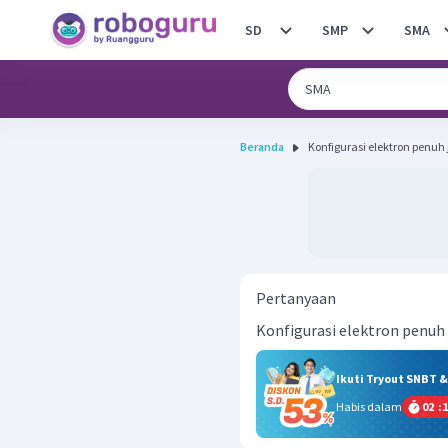
SD
SMP
SMA
Beranda
Konfigurasi elektron penuh 
Pertanyaan
Konfigurasi elektron penuh 
Ikuti Tryout SNBT 
Habis dalam
02
:
1