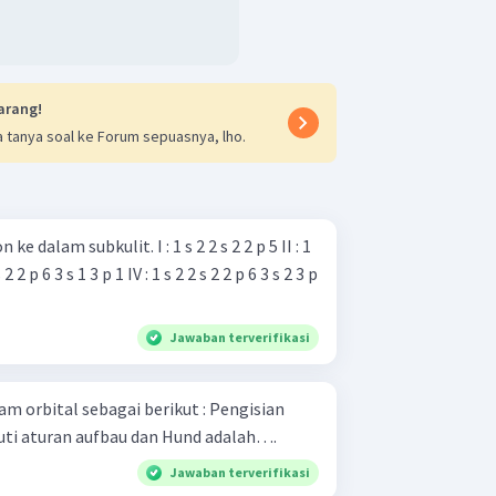
arang!
 tanya soal ke Forum sepuasnya, lho.
ulit. I : 1 s 2 2 s 2 2 p 5 II : 1
s 2 2 p 6 3 s 1 3 p 1 IV : 1 s 2 2 s 2 2 p 6 3 s 2 3 p
Jawaban terverifikasi
bital sebagai berikut : Pengisian
uti aturan aufbau dan Hund adalah….
Jawaban terverifikasi