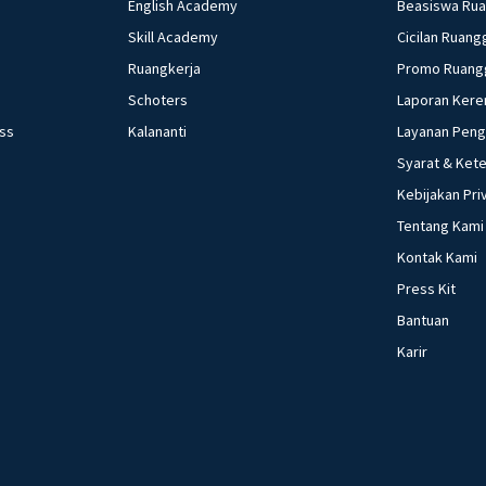
English Academy
Beasiswa Ru
Skill Academy
Cicilan Ruang
Ruangkerja
Promo Ruang
Schoters
Laporan Kere
ess
Kalananti
Layanan Pen
Syarat & Ket
Kebijakan Pri
Tentang Kami
Kontak Kami
Press Kit
Bantuan
Karir