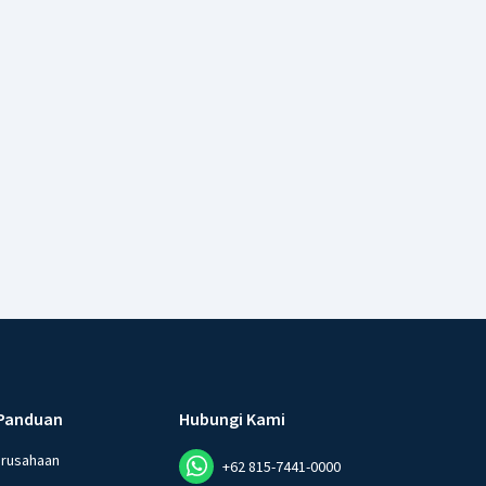
Panduan
Hubungi Kami
erusahaan
+62 815-7441-0000