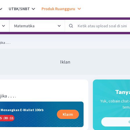
UTBK/SNBT
Produk Ruangguru
jika … .
Iklan
Tany
…
jika
.
Yuk, cobain chat 
tema
& Menangkan E-Wallet 100rb
Klaim
5
:
30
:
11
C