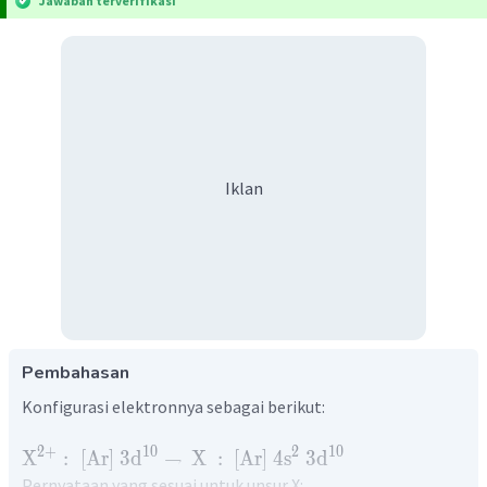
Jawaban terverifikasi
Iklan
Pembahasan
Konfigurasi elektronnya sebagai berikut:
2
+
10
2
10
X
:
[
Ar
]
3
d
→
X
:
[
Ar
]
4
s
3
d
Pernyataan yang sesuai untuk unsur X: