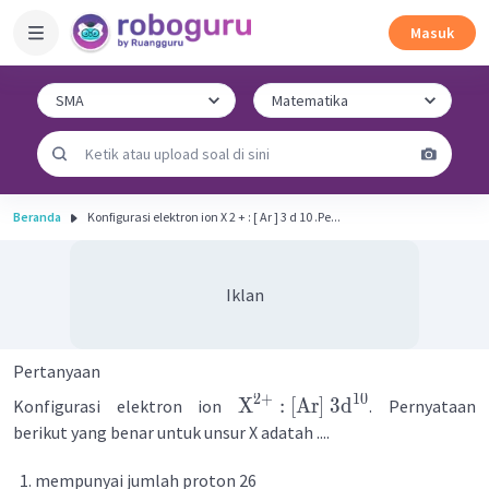
Masuk
Beranda
Konfigurasi elektron ion X 2 + : [ Ar ] 3 d 10 .Pe...
Iklan
Pertanyaan
2
+
10
X
:
[
Ar
]
3
d
Konfigurasi elektron ion
. Pernyataan
berikut yang benar untuk unsur X adatah ....
mempunyai jumlah proton 26