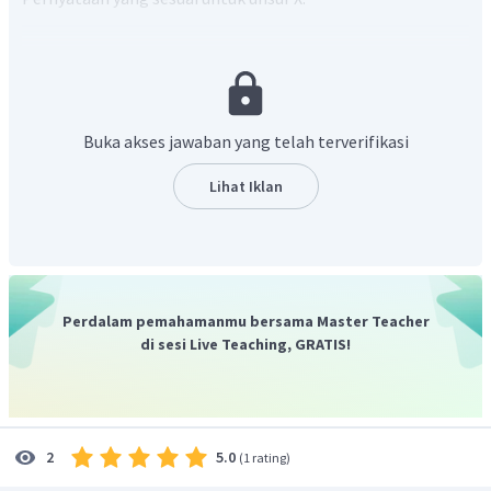
jumlah proton = 30
dalam tabel.periodik berada di periode 4
termasuk golongan liB logam transisi
Buka akses jawaban yang telah terverifikasi
Oleh karena itu, hanya pernyataan (4) yang benar.
Jadi, jawaban yang paling tepat adalah D.
Lihat Iklan
Perdalam pemahamanmu bersama Master Teacher
di sesi Live Teaching, GRATIS!
5.0
2
(
1 rating
)