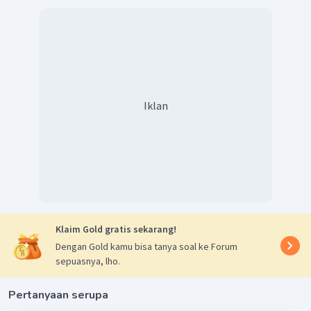
Iklan
Klaim Gold gratis sekarang!
Dengan Gold kamu bisa tanya soal ke Forum
sepuasnya, lho.
Pertanyaan serupa