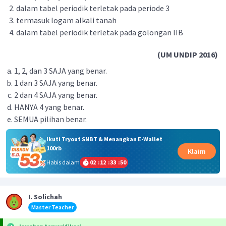
dalam tabel periodik terletak pada periode 3
termasuk logam alkali tanah
dalam tabel periodik terletak pada golongan lIB
(UM UNDIP 2016)
1, 2, dan 3 SAJA yang benar.
1 dan 3 SAJA yang benar.
2 dan 4 SAJA yang benar.
HANYA 4 yang benar.
SEMUA pilihan benar.
Ikuti Tryout SNBT & Menangkan E-Wallet
100rb
Klaim
Habis dalam
02
:
12
:
33
:
50
I. Solichah
Master Teacher