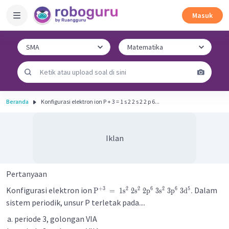
Masuk
Beranda
Konfigurasi elektron ion P + 3 = 1 s 2 2 s 2 2 p 6...
Iklan
Pertanyaan
Konfigurasi elektron ion
Dalam
+
3
2
2
6
2
6
5
P
=
1
s
2
s
2
p
3
s
3
p
3
d
.
sistem periodik, unsur P terletak pada....
periode 3, golongan VIA