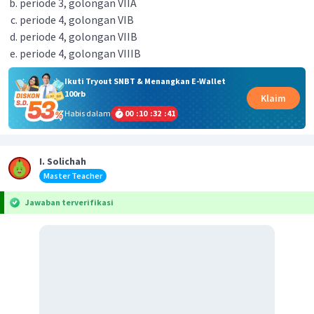
periode 3, golongan VIIA
periode 4, golongan VIB
periode 4, golongan VIIB
periode 4, golongan VIIIB
Ikuti Tryout SNBT & Menangkan E-Wallet
100rb
Klaim
Habis dalam
00
:
10
:
32
:
41
I. Solichah
Master Teacher
Jawaban terverifikasi