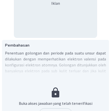
Iklan
Pembahasan
Penentuan golongan dan periode pada suatu unsur dapat
dilakukan dengan memperhatikan elektron valensi pada
konfigurasi elektron atomnya. Golongan ditunjukkan oleh
banyaknya elektron pada sub kulit terluar dan jika kulit
terluar berada pada orbital
n
s atau
n
s
n
p maka unsur
tersebut tergolong dalam golongan A (golongan utama).
Sedangkan jika unsur terletak pada orbital
n
s(
n-1)
d, maka
unsur tersebut tergolong dalam golongan B (golongan
transisi).
Buka akses jawaban yang telah terverifikasi
Pada soal, konfigurasi elektron ion
adalah: