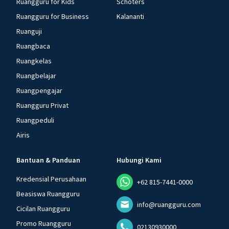
Ruangguru for Kids
Schoters
Ruangguru for Business
Kalananti
Ruanguji
Ruangbaca
Ruangkelas
Ruangbelajar
Ruangpengajar
Ruangguru Privat
Ruangpeduli
Airis
Bantuan & Panduan
Hubungi Kami
Kredensial Perusahaan
+62 815-7441-0000
Beasiswa Ruangguru
info@ruangguru.com
Cicilan Ruangguru
Promo Ruangguru
02130930000