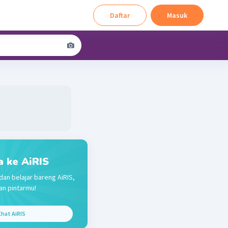
Daftar
Masuk
a ke AiRIS
dan belajar bareng AiRIS,
n pintarmu!
hat AiRIS