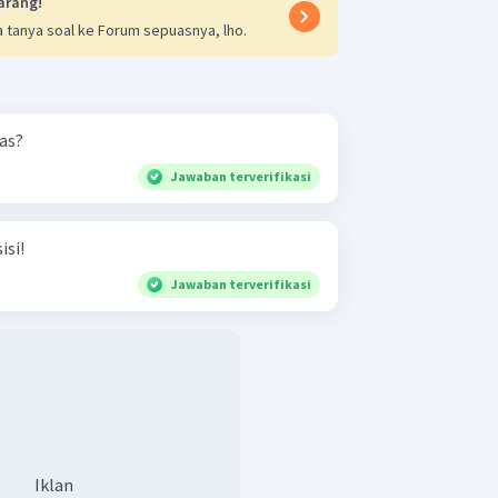
arang!
 tanya soal ke Forum sepuasnya, lho.
tas?
Jawaban terverifikasi
isi!
Jawaban terverifikasi
Iklan