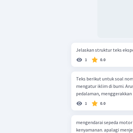
Jelaskan struktur teks eksp
1
0.0
Teks berikut untuk soal nomor 13 dan 14 Laut 
mengatur iklim di bumi. Aru
pedalaman, menggerakkan air
1
0.0
mengendarai sepeda motor u
kenyamanan. apalagi menje