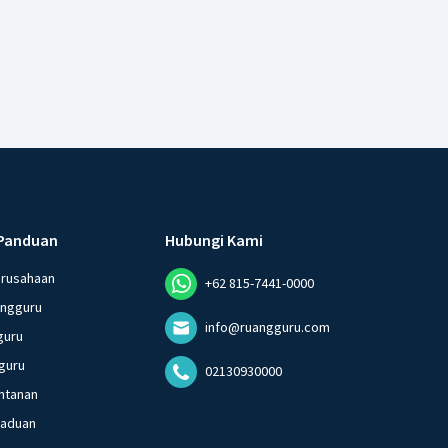
Panduan
Hubungi Kami
erusahaan
+62 815-7441-0000
angguru
info@ruangguru.com
guru
guru
02130930000
ntanan
gaduan