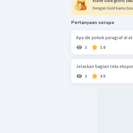
Klaim Gold gratis sek
Dengan Gold kamu bisa
Pertanyaan serupa
Apa ide pokok paragraf di a
1
1.0
Jelaskan bagian teks ekspos
1
3.5