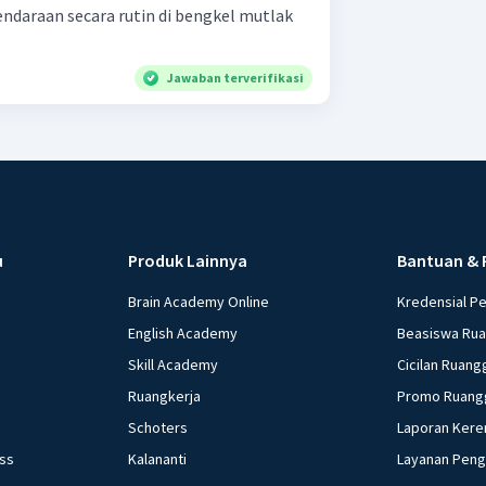
kendaraan secara rutin di bengkel mutlak
Jawaban terverifikasi
u
Produk Lainnya
Bantuan & 
Brain Academy Online
Kredensial P
English Academy
Beasiswa Ru
Skill Academy
Cicilan Ruang
Ruangkerja
Promo Ruang
Schoters
Laporan Kere
ess
Kalananti
Layanan Pen