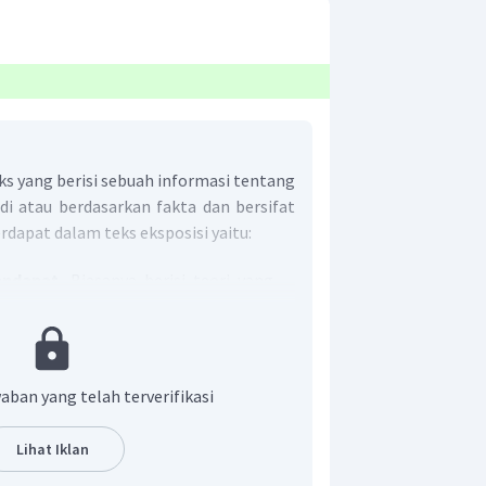
ks yang berisi sebuah informasi tentang
di atau berdasarkan fakta dan bersifat
erdapat dalam teks eksposisi yaitu:
endapat.
Biasanya berisi teori yang
 argumen. Pada bagian ini penulis
t pandang tentang masalah yang
i
atau alasan untuk memperkuat
aban yang telah terverifikasi
esis. Argumentasi dapat berupa
 data hasil penelitian, pernyataan
Lihat Iklan
ta-fakta berdasarkan referensi yang