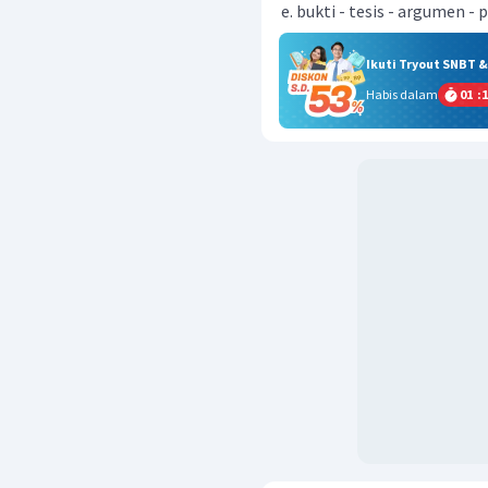
bukti - tesis - argumen -
Ikuti Tryout SNBT 
Habis dalam
01
:
1