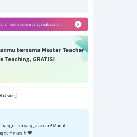
asan ulang pendapat.
Penegasan
agian akhir teks.
truktur teks eksposisi yang benar
 - bukti – rekomendasi - pengulangan
anmu bersama Master Teacher
ive Teaching, GRATIS!
an yang tepat adalah B.
.6
(
3 rating
)
anget Ini yang aku cari! Mudah
nget Makasih ❤️