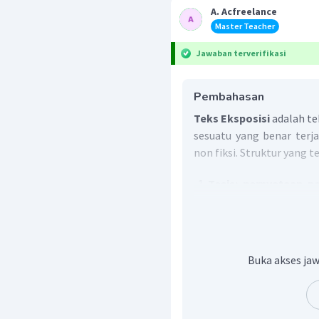
A. Acfreelance
Master Teacher
Jawaban terverifikasi
Pembahasan
Teks Eksposisi
adalah te
sesuatu yang benar terja
non fiksi. Struktur yang t
Tesis: pernyataan p
akan diperkuat oleh
menyampaikan sudu
dibahas.
Argumentasi: bukt
Buka akses jaw
pernyataan dalam t
pertanyaan umum atau
para ahli, maupun fak