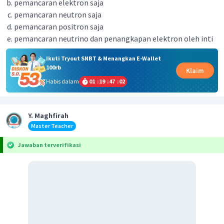
pemancaran elektron saja
pemancaran neutron saja
pemancaran positron saja
pemancaran neutrino dan penangkapan elektron oleh inti
Ikuti Tryout SNBT & Menangkan E-Wallet
100rb
Klaim
Habis dalam
01
:
19
:
47
:
01
Y. Maghfirah
Master Teacher
Jawaban terverifikasi