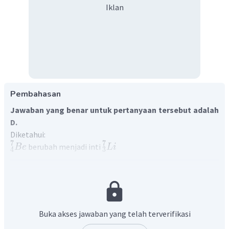
Iklan
Pembahasan
Jawaban yang benar untuk pertanyaan tersebut adalah
D.
Diketahui:
7
7
berubah menjadi inti
B
e
L
i
4
3
DItanyakan: partikel lain yang berperan dalam proses
tersebut = ...?
Reaksi inti merupakan reaksi yang terjadi jika suatu inti
atom induk ditembak dengan partkel yang berenergi dan
menghasilkan inti baru/inti anak disertai pelepasan
Buka akses jawaban yang telah terverifikasi
sejumlah energi. Dalam permasalahan ini, unsur