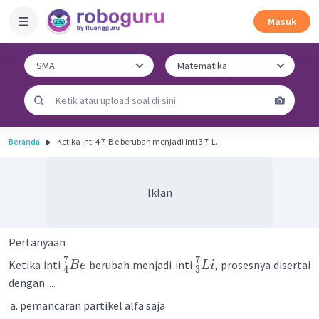
Masuk
Beranda
Ketika inti 4 7 ​ B e berubah menjadi inti 3 7 ​ L...
Iklan
Pertanyaan
7
7
Ketika inti
berubah menjadi inti
, prosesnya disertai
B
e
L
i
4
3
dengan ....
pemancaran partikel alfa saja