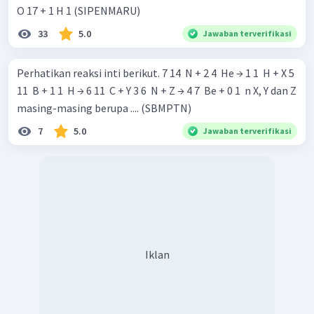
O 17 + 1 H 1 (SIPENMARU)
33
5.0
Jawaban terverifikasi
Perhatikan reaksi inti berikut. 7 14 ​ N + 2 4 ​ He → 1 1 ​ H + X 5
11 ​ B + 1 1 ​ H → 6 11 ​ C + Y 3 6 ​ N + Z → 4 7 ​ Be + 0 1 ​ n X, Y dan Z
masing-masing berupa .... (SBMPTN)
7
5.0
Jawaban terverifikasi
Iklan