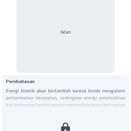
Iklan
Pembahasan
Energi kinetik akan bertambah karena benda mengalami
pertambahan kecepatan, sedangkan energi potensialnya
kan berkurang karena setelah menumbuk lantai ketinggian
semakin berkurang.
Jadi, jawaban yang tepat adalah C.