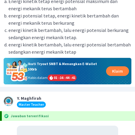
Energi kinetik tetap energi potensial maksimum dan
energi mekanik terus bertambah
energi potensial tetap, energi kinetik bertambah dan
energi mekanik terus berkurang
energi kinetik bertambah, lalu energi potensial berkurang
sedangkan energi mekanik tetap.
energi kinetik bertambah, lalu energi potensial bertambah
sedangkan energi mekanik tetap
Ikuti Tryout SNBT & Menangkan E-Wallet
100rb
Klaim
Habis dalam
01
:
16
:
44
:
41
Y. Maghfirah
Master Teacher
Jawaban terverifikasi