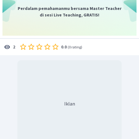
Perdalam pemahamanmu bersama Master Teacher
di sesi Live Teaching, GRATIS!
0.0
2
(
0 rating
)
Iklan