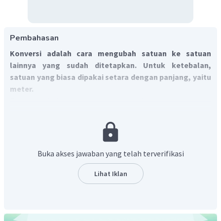
Pembahasan
Konversi adalah cara mengubah satuan ke satuan
lainnya yang sudah ditetapkan. Untuk ketebalan,
satuan yang biasa dipakai setara dengan panjang, yaitu
meter.
Pada soal diminta untuk mengubah dari mm ke meter,
1 mm = 0,001 m =
m
maka:
Buka akses jawaban yang telah terverifikasi
Jadi, 35,67 mm setara dengan 0,03567 m.
Lihat Iklan