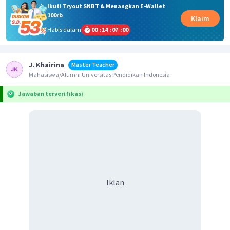
Ikuti Tryout SNBT & Menangkan E-Wallet
100rb
Klaim
Habis dalam
00
:
14
:
07
:
00
J. Khairina
Master Teacher
Mahasiswa/Alumni Universitas Pendidikan Indonesia
Jawaban terverifikasi
Iklan