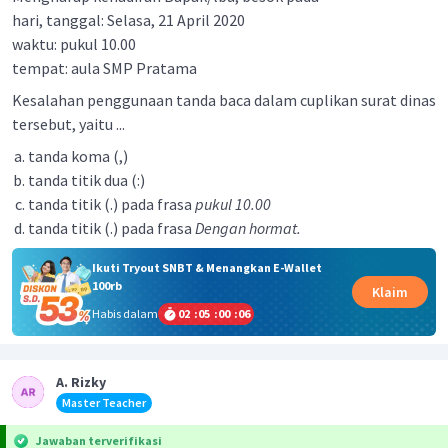
hari, tanggal: Selasa, 21 April 2020
waktu: pukul 10.00
tempat: aula SMP Pratama
Kesalahan penggunaan tanda baca dalam cuplikan surat dinas
tersebut, yaitu ...
tanda koma (,)
tanda titik dua (:)
tanda titik (.) pada frasa
pukul 10.00
tanda titik (.) pada frasa
Dengan hormat.
Ikuti Tryout SNBT & Menangkan E-Wallet
100rb
Klaim
Habis dalam
02
:
05
:
00
:
06
A. Rizky
Master Teacher
Jawaban terverifikasi