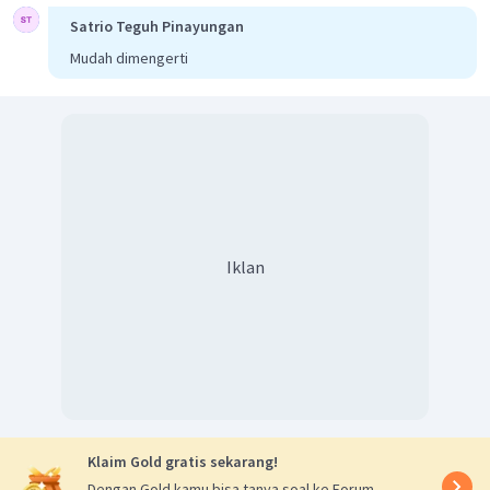
berdasarkan
Pedoman Umum Ejaan Bahasa
Satrio Teguh Pinayungan
Indonesia
(PUEBI). Salah satu penggunaan tanda titik
Mudah dimengerti
berdasarkan kaidah PUEBI, yaitu "Tanda titik dipakai pada
akhir kalimat pernyataan."
Penggunaan tanda baca titik pada frasa "
Dengan
hormat
" tidak tepat.
Dengan hormat
merupakan sebuah
frasa. Perbaikan yang tepat adalah mengganti tanda tanda
baca titik dengan tanda baca koma.
Dengan demikian, jawaban yang tepat adalah D.
Iklan
Klaim Gold gratis sekarang!
Dengan Gold kamu bisa tanya soal ke Forum