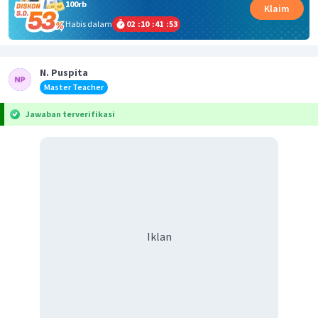
100rb
Klaim
Habis dalam
02
:
10
:
41
:
53
N. Puspita
Master Teacher
Jawaban terverifikasi
Iklan