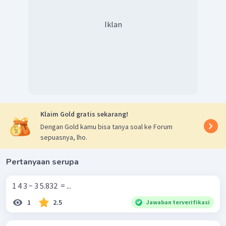
Iklan
Klaim Gold gratis sekarang!
Dengan Gold kamu bisa tanya soal ke Forum
sepuasnya, lho.
Pertanyaan serupa
1 4 3 − 3 5.832 ​ = ...
1
2.5
Jawaban terverifikasi