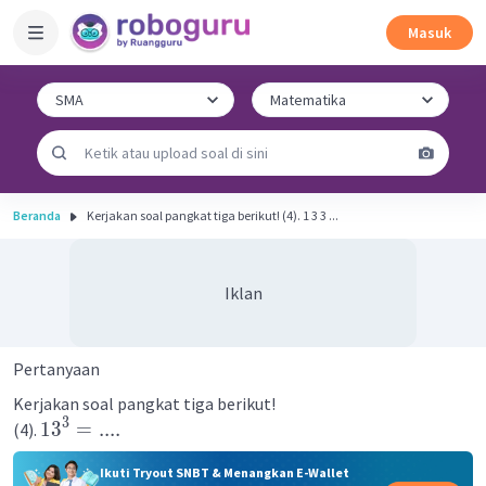
Masuk
Beranda
Kerjakan soal pangkat tiga berikut! (4). 1 3 3 ...
Iklan
Pertanyaan
Kerjakan soal pangkat tiga berikut!
3
1
3
=
....
(4).
Ikuti Tryout SNBT & Menangkan E-Wallet