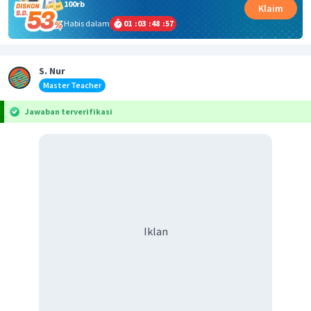
100rb
Klaim
Habis dalam
01
:
03
:
48
:
57
S. Nur
Master Teacher
Jawaban terverifikasi
Iklan