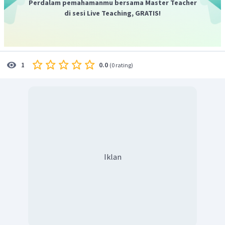
Perdalam pemahamanmu bersama Master Teacher
di sesi Live Teaching, GRATIS!
0.0
1
(
0 rating
)
Iklan