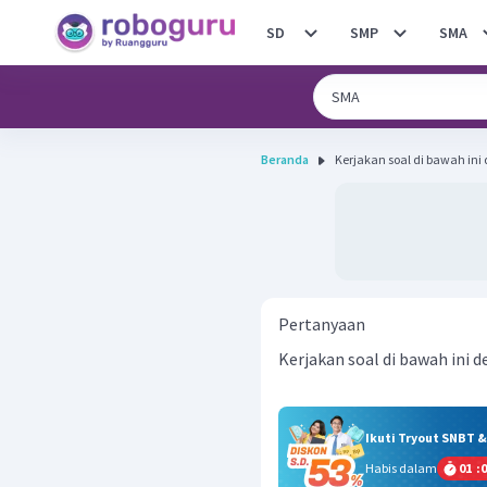
SD
SMP
SMA
Beranda
Kerjakan soal di bawah ini 
Pertanyaan
Kerjakan soal di bawah ini 
Ikuti Tryout SNBT 
Habis dalam
01
:
0