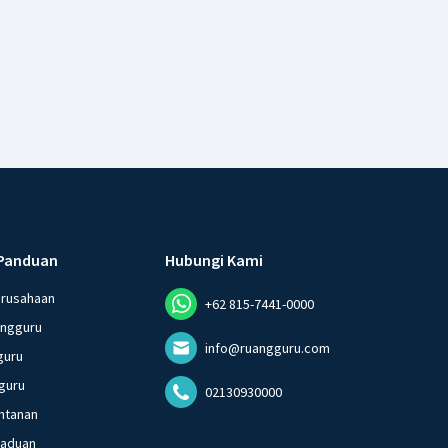
Panduan
Hubungi Kami
erusahaan
+62 815-7441-0000
angguru
info@ruangguru.com
guru
guru
02130930000
ntanan
gaduan