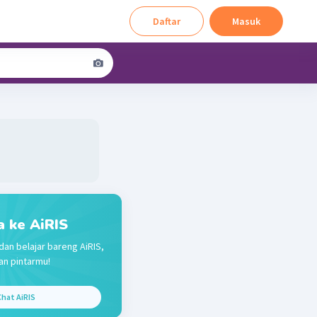
Daftar
Masuk
a ke AiRIS
dan belajar bareng AiRIS,
n pintarmu!
hat AiRIS