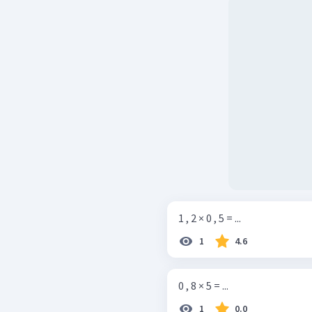
1 , 2 × 0 , 5 = ...
1
4.6
0 , 8 × 5 = ...
1
0.0