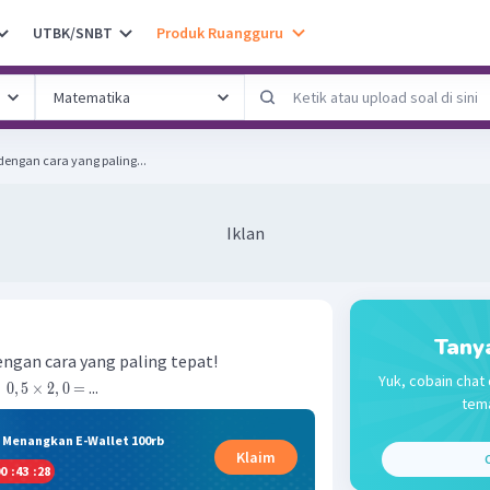
UTBK/SNBT
Produk Ruangguru
dengan cara yang paling...
Iklan
Tany
dengan cara yang paling tepat!
Yuk, cobain chat 
...
0
,
5
×
2
,
0
=
tema
& Menangkan E-Wallet 100rb
Klaim
C
0
:
43
:
27