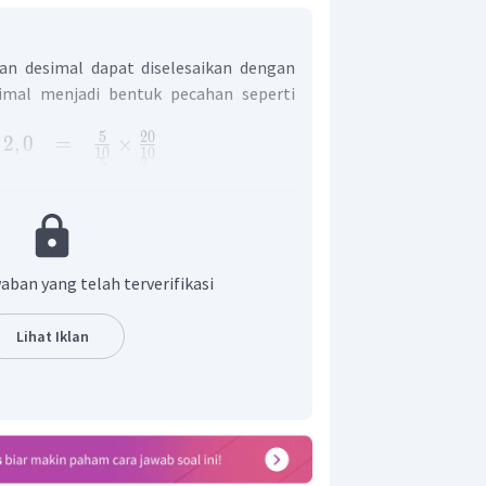
gan desimal dapat diselesaikan dengan
mal menjadi bentuk pecahan seperti
5
20
2
,
0
=
×
10
10
5
2
=
×
10
1
5
×
2
=
10
×
1
10
=
10
=
1
ari
.
aban yang telah terverifikasi
Lihat Iklan