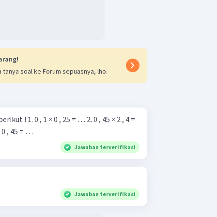
arang!
 tanya soal ke Forum sepuasnya, lho.
. 0 , 45 × 2 , 4 =
 = … 4. 1 , 6 × 0 , 45 = …
Jawaban terverifikasi
Jawaban terverifikasi