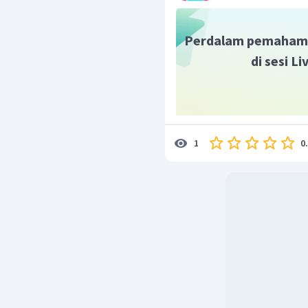
Perdalam pemaham
di sesi L
0
1