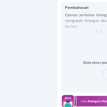
Pembahasan
Operasi perkalian bilan
mengubah bilangan desi
berikut.
0
,
5
×
Dengan demikian, hasil d
Buka akses jaw