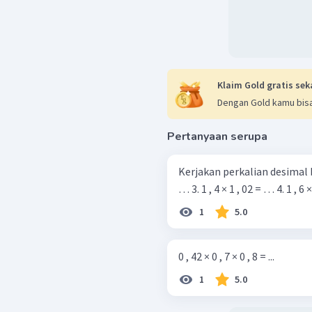
Klaim Gold gratis sek
Dengan Gold kamu bisa
Pertanyaan serupa
Kerjakan perkalian desimal berikut ! 1. 0 , 1 × 0 , 25 = … 2
… 3. 1 , 4 × 1 , 02
1
5.0
0 , 42 × 0 , 7 × 0 , 8 = ...
1
5.0