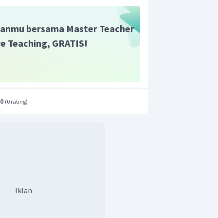
anmu bersama Master Teacher
ive Teaching, GRATIS!
.0
(
0 rating
)
Iklan