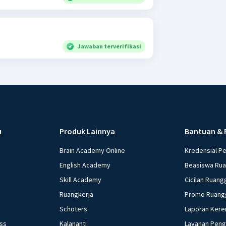
Jawaban terverifikasi
u
Produk Lainnya
Bantuan & 
Brain Academy Online
Kredensial P
English Academy
Beasiswa Ru
Skill Academy
Cicilan Ruang
Ruangkerja
Promo Ruang
Schoters
Laporan Kere
ess
Kalananti
Layanan Pen