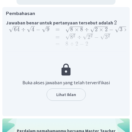
Pembahasan
2
Jawaban benar untuk pertanyaan tersebut adalah
64
÷
4
−
9
=
8
×
8
÷
2
×
2
−
3
×
2
2
2
=
8
÷
2
−
3
=
8
÷
2
−
2
=
4
−
2
=
2
2
dengan demikian, nilai akar pangkat dua adalah
Buka akses jawaban yang telah terverifikasi
Lihat Iklan
Perdalam pemahamanmu bersama Master Teacher