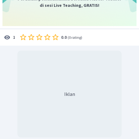
di sesi Live Teaching, GRATIS!
0.0
1
(
0 rating
)
Iklan