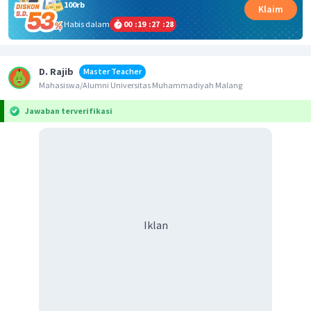
100rb
Klaim
Habis dalam
00
:
19
:
27
:
28
D. Rajib
Master Teacher
Mahasiswa/Alumni Universitas Muhammadiyah Malang
Jawaban terverifikasi
Iklan