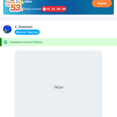
100rb
Klaim
Habis dalam
01
:
11
:
38
:
44
C. Sianturi
Master Teacher
Jawaban terverifikasi
Iklan