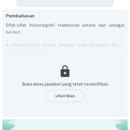
Pembahasan
Sifat-sifat historiografi tradisional antara lain sebagai
berikut.
Istana-sentris karena berpusat pada keinginan dan
kepentingan raja.
Feodal-aristrokratis karena berfokus pada kehidupan
kaum bangsawan feodal.
Subjektivitas tinggi karena penulis hanya mencatat
peristiwa penting di kerajaan dan atas
Buka akses jawaban yang telah terverifikasi
permintaan sang raja.
Tujuannya untuk melegitimasi dan melanggengkan
Lihat Iklan
kekuasaan raja.
Mengandung banyak anakronisme.
Penulisannya tidak disusun secara ilmiah dan banyak
data yang tercampur antara mitos dan realitas.
Sumber-sumber datanya sulit untuk ditelusuri dan