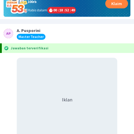
100rb
Klaim
Habis dalam
00
:
18
:
52
:
49
A. Pusporini
Master Teacher
Jawaban terverifikasi
Iklan