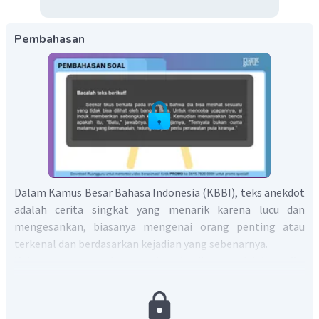
Pembahasan
Dalam Kamus Besar Bahasa Indonesia (KBBI), teks anekdot
adalah cerita singkat yang menarik karena lucu dan
mengesankan, biasanya mengenai orang penting atau
terkenal dan berdasarkan kejadian yang sebenarnya.
Kelucuan yang terdapat pada teks di atas adalah
Ketika
anak tikus itu menjawab batu dan induknya menyatakan
ada yang bermasalah pada mata dan hidungnya
.
Seperti
yang diketahui, bahwa tikus merupakan hewan dengan