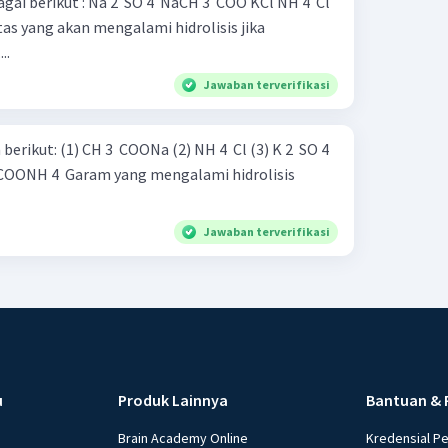
aCH 3 ​ COO KCl NH 4 ​ Cl
as yang akan mengalami hidrolisis jika
..
Jawaban terverifikasi
 Cl (3) K 2 ​ SO 4 ​
Jawaban terverifikasi
u
Produk Lainnya
Bantuan & 
Brain Academy Online
Kredensial P