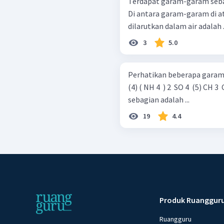
Terdapat garam-garam sebagai berikut : Na 2 ​ SO 4 ​ N
Di antara garam-garam di at
dilarutkan dalam air adalah ..
3
5.0
Perhatikan beberapa garam berikut: (1) CH 3 ​ COONa (2) NH 4 ​
(4) ( NH 4 ​ ) 2 ​ SO 4 ​ (5) CH 3 ​ COONH 4 ​ Garam yang mengalami hidrolisis
sebagian adalah ...
19
4.4
Produk Ruanggur
Ruangguru