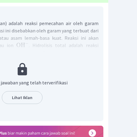
gian) adalah reaksi pemecahan air oleh garam
si ini disebabkan oleh garam yang terbuat dari
tau asam lemah-basa kuat. Reaksi ini akan
−
OH
au ion
. Hidrolisis total adalah reaksi
 secara sempurna. Reaksi ini disebabkan oleh
 asam lemah-basa lemah.
H
SO
diri dari asam kuat
dan basa lemah
2
4
O
akan menyebabkan hidrolisis parsial. Berikut
4
ya:
 jawaban yang telah terverifikasi
2
−
+
O
(
)
⇌
2
NH
OH
(
)
+
2
H
(
aq
)
+
SO
(
)
l
a
q
a
q
2
4
4
 mengalami hidrolisis parsial.
Lihat Iklan