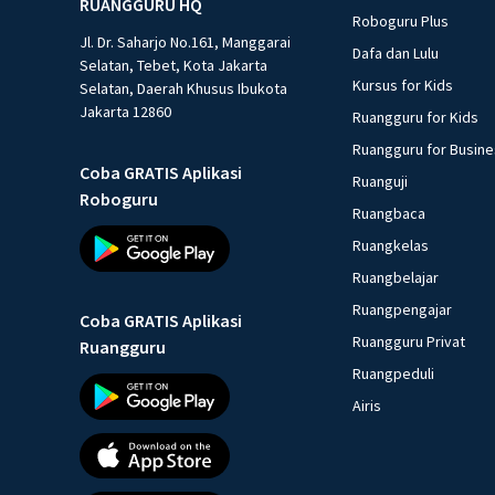
RUANGGURU HQ
Roboguru Plus
Jl. Dr. Saharjo No.161, Manggarai
Dafa dan Lulu
Selatan, Tebet, Kota Jakarta
Kursus for Kids
Selatan, Daerah Khusus Ibukota
Jakarta 12860
Ruangguru for Kids
Ruangguru for Busin
Coba GRATIS Aplikasi
Ruanguji
Roboguru
Ruangbaca
Ruangkelas
Ruangbelajar
Ruangpengajar
Coba GRATIS Aplikasi
Ruangguru Privat
Ruangguru
Ruangpeduli
Airis