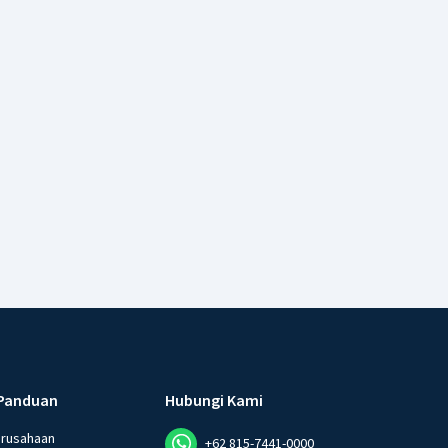
Panduan
Hubungi Kami
erusahaan
+62 815-7441-0000