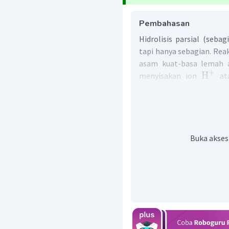
Pembahasan
Hidrolisis parsial (seba
tapi hanya sebagian. Reak
asam kuat-basa lemah a
+
H
menyisakan ion
at
pemecahan air oleh garam
garam yang terbuat dari
(
NH
)
SO
Garam
ter
4
4
2
NH
(
NH
)
S
. Garam
3
4
2
adalah persamaan reaksin
Buka akses
(
NH
)
SO
(
)
+
2
H
a
q
4
4
2
(
NH
)
SO
Garam
akan
4
4
2