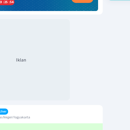
3
:
25
:
54
Iklan
cher
s Negeri Yogyakarta