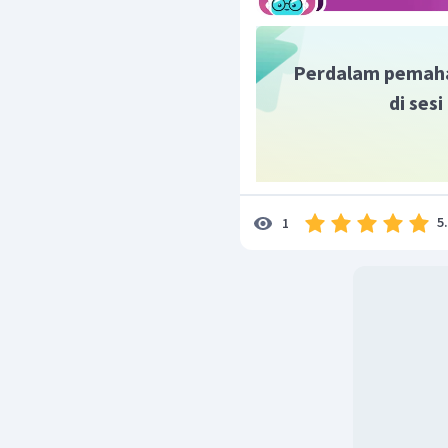
Perdalam pemah
di ses
5
1