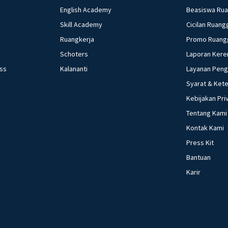
English Academy
Beasiswa Ru
Skill Academy
Cicilan Ruang
Ruangkerja
Promo Ruang
Schoters
Laporan Kere
ess
Kalananti
Layanan Pen
Syarat & Ket
Kebijakan Pri
Tentang Kami
Kontak Kami
Press Kit
Bantuan
Karir