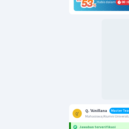
Habis dalam
00
:
0
Q. 'Ainillana
Master Tea
Q'
Mahasiswa/Alumni Universita
Jawaban terverifikasi