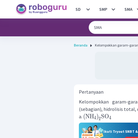
SD
SMP
SMA
Beranda
Kelompokkan garam-garam 
Pertanyaan
Kelompokkan garam-garam
(sebagian), hidrolisis total, 
(
NH
)
SO
a.
4
4
2
Ikuti Tryout SNBT 