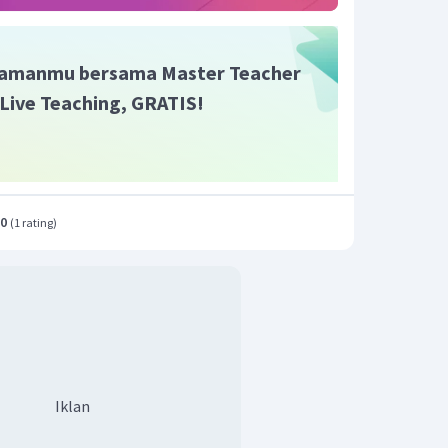
amanmu bersama Master Teacher
i Live Teaching, GRATIS!
.0
(
1 rating
)
Iklan