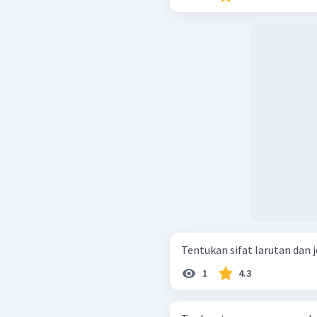
Tentukan sifat larutan dan je
1
4.3