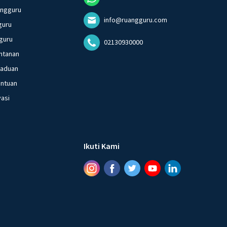
angguru
info@ruangguru.com
guru
guru
02130930000
ntanan
gaduan
entuan
vasi
Ikuti Kami