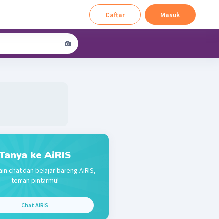
Daftar
Masuk
Tanya ke AiRIS
ain chat dan belajar bareng AiRIS,
teman pintarmu!
Chat AiRIS