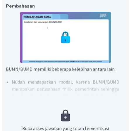
Pembahasan
BUMN/BUMD memiliki beberapa kelebihan antara lain:
Mudah mendapatkan modal, karena BUMN/BUMD
merupakan perusahaan milik pemerintah sehingga
investor berani menanamkan modal dan bisa saja
mendapat suntikan dana dari APBN/APBD
Memberikan pendapatan bagi negara, karena
perusahaan BUMN/BUMD milik pemerintah maka
keuntungan dari perusahaan juga menjadi
Buka akses jawaban yang telah terverifikasi
keuntungan pemerintah atau negara yang masuk ke