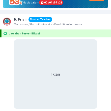
Habis dalam
00
:
04
:
57
:
22
D. Priaji
Master Teacher
Mahasiswa/Alumni Universitas Pendidikan Indonesia
Jawaban terverifikasi
Iklan