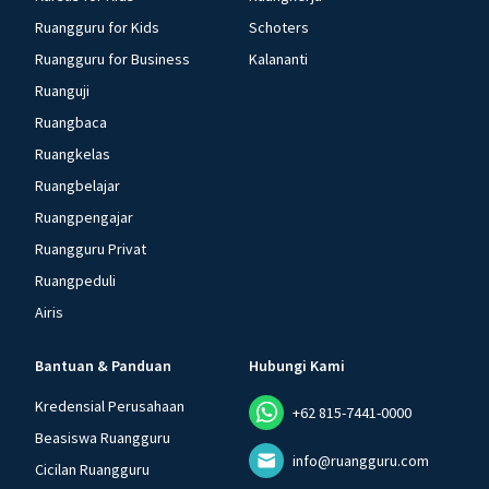
Ruangguru for Kids
Schoters
Ruangguru for Business
Kalananti
Ruanguji
Ruangbaca
Ruangkelas
Ruangbelajar
Ruangpengajar
Ruangguru Privat
Ruangpeduli
Airis
Bantuan & Panduan
Hubungi Kami
Kredensial Perusahaan
+62 815-7441-0000
Beasiswa Ruangguru
info@ruangguru.com
Cicilan Ruangguru