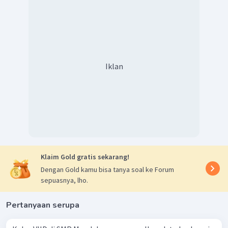
Iklan
Klaim Gold gratis sekarang!
Dengan Gold kamu bisa tanya soal ke Forum
sepuasnya, lho.
Pertanyaan serupa