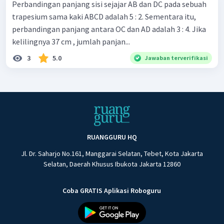
Perbandingan panjang sisi sejajar AB dan DC pada sebuah
trapesium sama kaki ABCD adalah 5 : 2. Sementara itu,
perbandingan panjang antara OC dan AD adalah 3 : 4. Jika
kelilingnya 37 cm , jumlah panjan...
3
5.0
Jawaban terverifikasi
RUANGGURU HQ
Jl. Dr. Saharjo No.161, Manggarai Selatan, Tebet, Kota Jakarta
Selatan, Daerah Khusus Ibukota Jakarta 12860
Coba GRATIS Aplikasi Roboguru