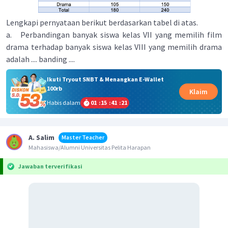
Lengkapi pernyataan berikut berdasarkan tabel di atas.
a. Perbandingan banyak siswa kelas VII yang memilih film
drama terhadap banyak siswa kelas VIII yang memilih drama
adalah .... banding ....
Ikuti Tryout SNBT & Menangkan E-Wallet
100rb
Klaim
Habis dalam
01
:
15
:
41
:
21
A. Salim
Master Teacher
Mahasiswa/Alumni Universitas Pelita Harapan
Jawaban terverifikasi