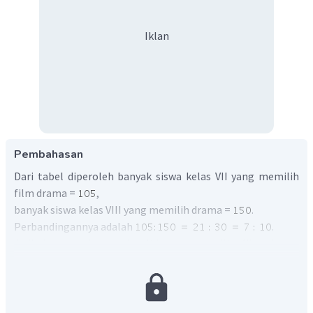
Iklan
Pembahasan
Dari tabel diperoleh banyak siswa kelas VII yang memilih
film drama =
,
banyak siswa kelas VIII yang memilih drama =
.
Perbandingannya adalah
.
Jadi, banyak siswa kelas VII yang memilih film drama
terhadap banyak siswa kelas VIII yang memilih drama
adalah 7 banding 10.