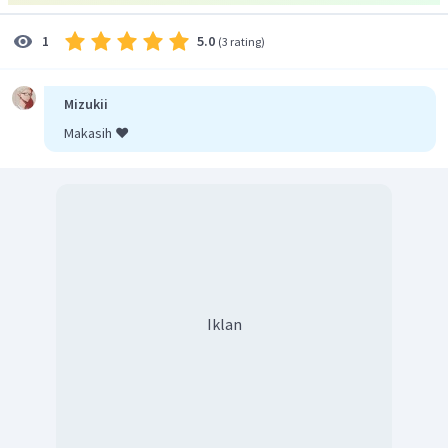
5.0
1
(
3 rating
)
Mizukii
Makasih ❤️
Iklan