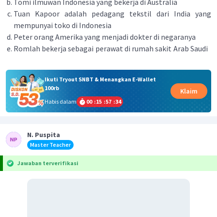
Tomi ilmuwan Indonesia yang bekerja di Australia
Tuan Kapoor adalah pedagang tekstil dari India yang
mempunyai toko di Indonesia
Peter orang Amerika yang menjadi dokter di negaranya
Romlah bekerja sebagai perawat di rumah sakit Arab Saudi
Ikuti Tryout SNBT & Menangkan E-Wallet
100rb
Klaim
Habis dalam
00
:
15
:
57
:
34
N. Puspita
Master Teacher
Jawaban terverifikasi