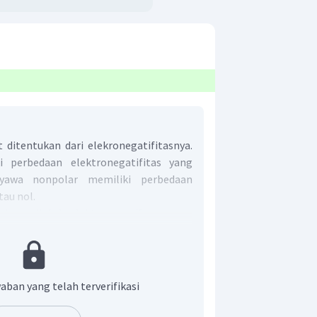
 ditentukan dari elekronegatifitasnya.
 perbedaan elektronegatifitas yang
nyawa nonpolar memiliki perbedaan
tau nol.
an nilai keelektronegatifan unsur-
ng-masing 4; 3; 2,8; dan 2,5.
aban yang telah terverifikasi