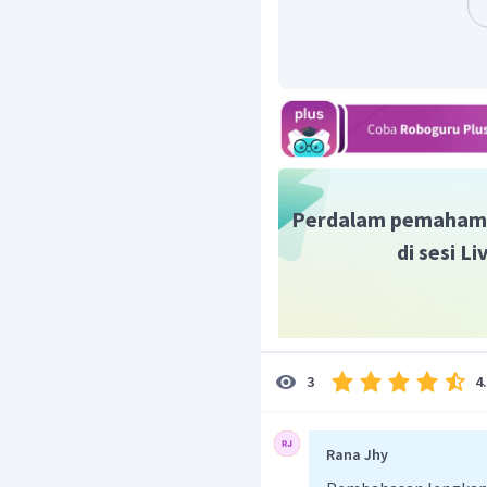
(4-4=0)
Maka senyawa antarhalog
memiliki perbedaan keele
Jadi, jawaban yang tepa
Perdalam pemaham
di sesi L
4
3
Rana Jhy