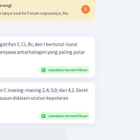
arang!
 tanya soal ke Forum sepuasnya, lho.
atifan F, Cl, Br, dan I berturut-turut
5. Senyawa antarhalogen yang paling polar
Jawaban terverifikasi
n C masing-masing 2,4; 3,0; dan 4,2. Deret
rsusun didalam urutan kepolaran
Jawaban terverifikasi