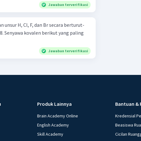
Jawaban terverifikasi
 unsur H, Cl, F, dan Br secara berturut-
n 2,8. Senyawa kovalen berikut yang paling
Jawaban terverifikasi
u
Produk Lainnya
Bantuan & 
Brain Academy Online
Kredensial P
English Academy
Beasiswa Ru
Skill Academy
Cicilan Ruang