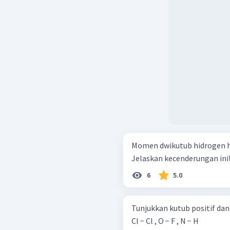
Momen dwikutub hidrogen ha
Jelaskan kecenderungan ini
6
5.0
Tunjukkan kutub positif dan kutu
Cl − Cl , O − F , N − H