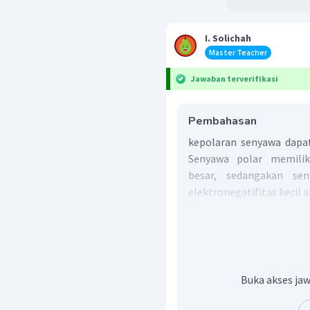
I. Solichah
Master Teacher
Jawaban terverifikasi
Pembahasan
kepolaran senyawa dapat
Senyawa polar memiliki
besar, sedangakan se
elektronegatifitas kecil a
Dengan mempertimbangk
unsur F, Cl, Br, dan I masi
(3-2,5=0,5)
(2,8 - 2,5=0,3)
(4-3=1)
Buka akses jaw
(4-2,8=1,2)