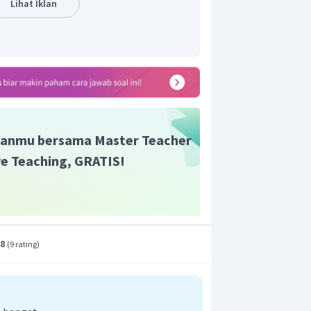
Lihat Iklan
en yang paling polar adalah FBr karena
ktronegatifan yang terbesar.
t adalah D.
anmu bersama Master Teacher
ive Teaching, GRATIS!
.8
(
9 rating
)