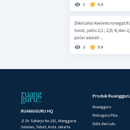
1
5.0
Diketahui keelektronegatifan
turut, yaitu 2,1 ; 2,0; 4; da
polar adalah ....
2
5.0
Produk Ruanggur
Ruangguru
RUANGGURU HQ
Roboguru Plus
Jl. Dr. Saharjo No.161, Manggarai
Dafa dan Lulu
Selatan, Tebet, Kota Jakarta