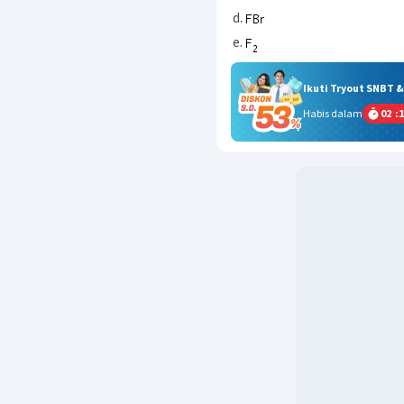
Ikuti Tryout SNBT 
Habis dalam
02
:
1