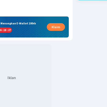
& Menangkan E-Wallet 100rb
Klaim
6
:
18
:
26
Iklan