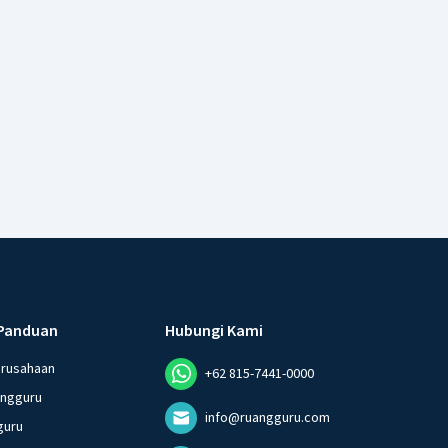
Panduan
Hubungi Kami
erusahaan
+62 815-7441-0000
angguru
info@ruangguru.com
guru