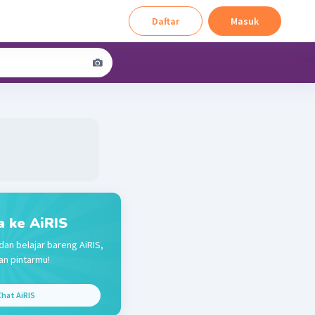
Daftar
Masuk
a ke AiRIS
dan belajar bareng AiRIS,
n pintarmu!
hat AiRIS