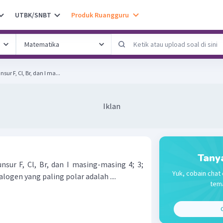
UTBK/SNBT
Produk Ruangguru
ur F, Cl, Br, dan I ma...
Iklan
Tany
nsur F, Cl, Br, dan I masing-masing 4; 3;
Yuk, cobain chat 
alogen yang paling polar adalah ....
tema
C