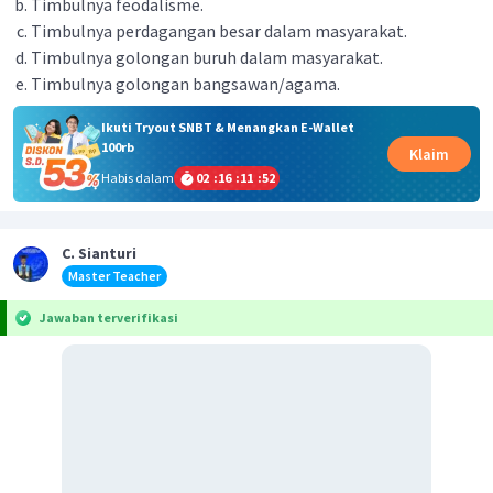
Timbulnya feodalisme.
Timbulnya perdagangan besar dalam masyarakat.
Timbulnya golongan buruh dalam masyarakat.
Timbulnya golongan bangsawan/agama.
Ikuti Tryout SNBT & Menangkan E-Wallet
100rb
Klaim
Habis dalam
02
:
16
:
11
:
52
C. Sianturi
Master Teacher
Jawaban terverifikasi