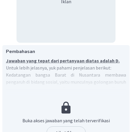
Iklan
Pembahasan
Jawaban yang tepat dari pertanyaan diatas adalah D.
Untuk lebih jelasnya, yuk pahami penjelasan berikut:
Kedatangan bangsa Barat di Nusantara membawa
pengaruh di bidang sosial, yaitu munculnya golongan buruh
di masyarakat Indonesia. Diterapkannya sistem Tanam
Paksa oleh Gubernur Jenderal Hindia Belanda, Van den
Bosch (1830-1870) merupakan salah satu penanda
munculnya kaum buruh. Pada masa inilah para petani di
Nusantara, utamanya di Jawa (sebagai pusat kekuasaan
Buka akses jawaban yang telah terverifikasi
Hindia Belanda), mulai dihancurkan prikehidupannya
sebagai petani dan diubah paksa menjadi buruh tani.