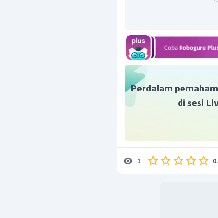
Perdalam pemaham
di sesi L
0
1