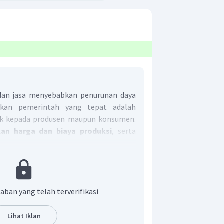
dan jasa menyebabkan penurunan daya
jakan pemerintah yang tepat adalah
k kepada produsen maupun konsumen.
an harga dan biaya produksi
, serta
nawaran.
t adalah A.
aban yang telah terverifikasi
Lihat Iklan