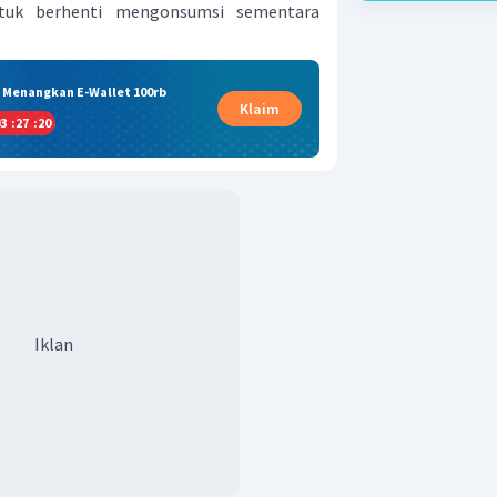
uk berhenti mengonsumsi sementara
& Menangkan E-Wallet 100rb
Klaim
3
:
27
:
20
Iklan