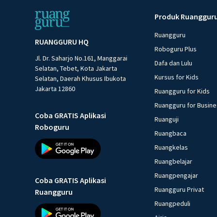
Produk Ruanggur
Ruangguru
RUANGGURU HQ
Roboguru Plus
Jl. Dr. Saharjo No.161, Manggarai
Dafa dan Lulu
Selatan, Tebet, Kota Jakarta
Kursus for Kids
Selatan, Daerah Khusus Ibukota
Jakarta 12860
Ruangguru for Kids
Ruangguru for Busin
Coba GRATIS Aplikasi
Ruanguji
Roboguru
Ruangbaca
Ruangkelas
Ruangbelajar
Ruangpengajar
Coba GRATIS Aplikasi
Ruangguru Privat
Ruangguru
Ruangpeduli