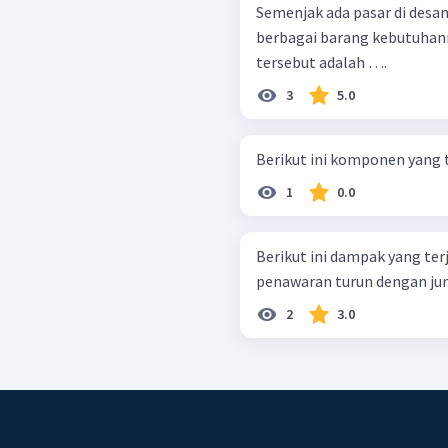
Semenjak ada pasar di desa
berbagai barang kebutuhann
tersebut adalah ….
3
5.0
Berikut ini komponen yang t
1
0.0
Berikut ini dampak yang terj
penawaran turun dengan juml
2
3.0