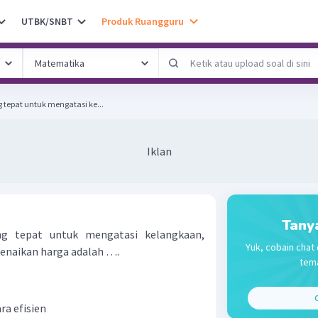
UTBK/SNBT
Produk Ruangguru
 tepat untuk mengatasi ke...
Iklan
Tany
ng tepat untuk mengatasi kelangkaan,
Yuk, cobain chat 
enaikan harga adalah ….
tema
C
a efisien