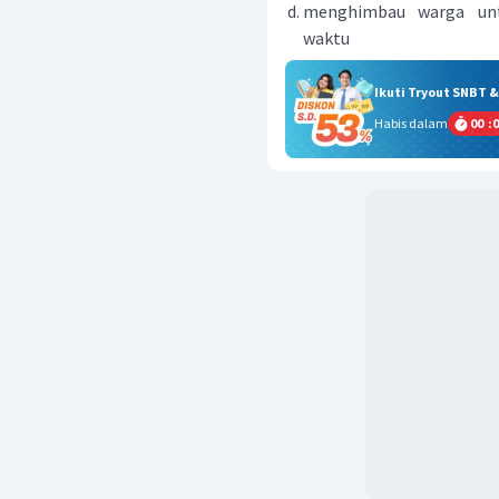
menghimbau warga unt
waktu
Ikuti Tryout SNBT 
Habis dalam
00
:
0