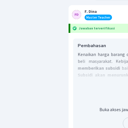
F. Dina
Master Teacher
Jawaban terverifikasi
Pembahasan
Kenaikan harga barang 
beli masyarakat. Kebi
memberikan subsidi
bai
Subsidi akan menurunk
meningkatkan jumlah pe
Jadi, jawaban yang tepa
Buka akses jaw