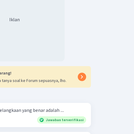
Iklan
arang!
 tanya soal ke Forum sepuasnya, lho.
elangkaan yang benar adalah ....
Jawaban terverifikasi