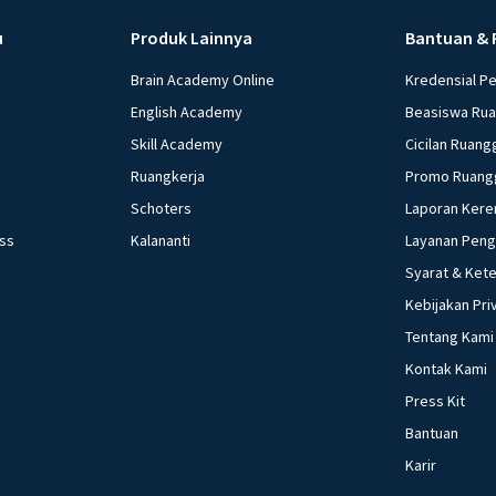
u
Produk Lainnya
Bantuan & 
Brain Academy Online
Kredensial P
English Academy
Beasiswa Ru
Skill Academy
Cicilan Ruang
Ruangkerja
Promo Ruang
Schoters
Laporan Kere
ess
Kalananti
Layanan Pen
Syarat & Ket
Kebijakan Pri
Tentang Kami
Kontak Kami
Press Kit
Bantuan
Karir