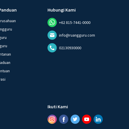
Panduan
Hubungi Kami
erusahaan
+62 815-7441-0000
angguru
info@ruangguru.com
guru
guru
02130930000
ntanan
gaduan
entuan
vasi
Ikuti Kami