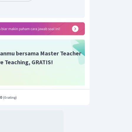
anmu bersama Master Teacher
ive Teaching, GRATIS!
.0
(
0 rating
)