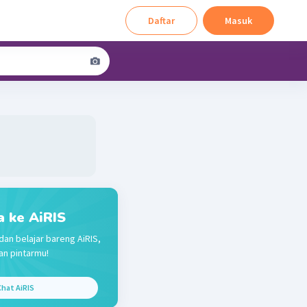
Daftar
Masuk
a ke AiRIS
dan belajar bareng AiRIS,
n pintarmu!
hat AiRIS