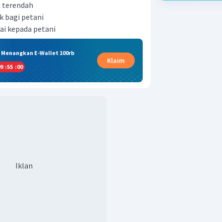
 terendah
 bagi petani
i kepada petani
& Menangkan E-Wallet 100rb
Klaim
9
:
54
:
59
Iklan