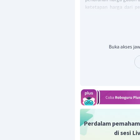
ketetapan harga dari pe
masyarakat membelinya
gabah menurun, maka 
gabah tertinggi inilah 
petani.
Jadi, jawaban yang tepa
Buka akses jaw
Perdalam pemaham
di sesi L