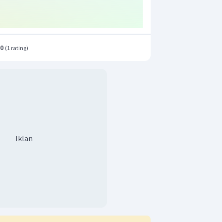
.0
(
1 rating
)
Iklan