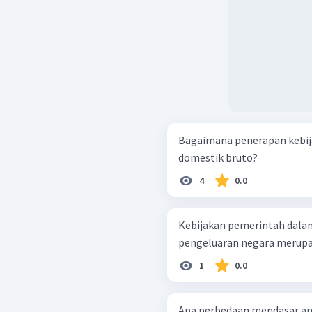
Bagaimana penerapan kebij
domestik bruto?
4
0.0
Kebijakan pemerintah dala
pengeluaran negara merup
1
0.0
Apa perbedaan mendasar an