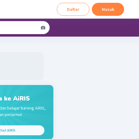
Daftar
Masuk
a ke AiRIS
dan belajar bareng AiRIS,
n pintarmu!
hat AiRIS