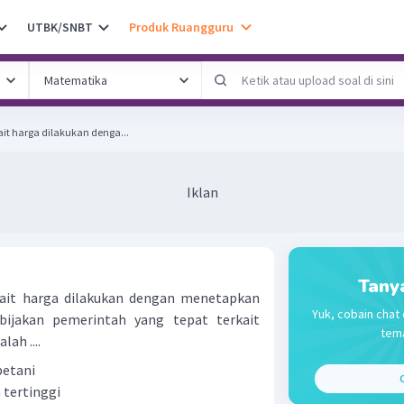
UTBK/SNBT
Produk Ruangguru
it harga dilakukan denga...
Iklan
Tany
kait harga dilakukan dengan menetapkan
Yuk, cobain chat 
bijakan pemerintah yang tepat terkait
tema
ah ....
petani
C
tertinggi