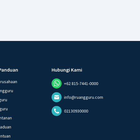
Panduan
Hubungi Kami
erusahaan
+62 815-7441-0000
angguru
info@ruangguru.com
guru
guru
02130930000
ntanan
gaduan
entuan