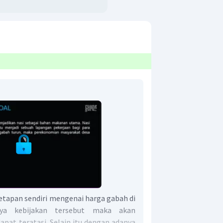
etapan sendiri mengenai harga gabah di
ya kebijakan tersebut maka akan
pat teratasi. Selain itu dengan adanya