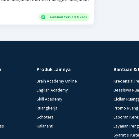
Jawaban terverifikasi
u
Produk Lainnya
Bantuan & 
Brain Academy Online
Kredensial P
English Academy
Beasiswa Ru
Skill Academy
Cicilan Ruang
Ruangkerja
Promo Ruang
Schoters
Laporan Kere
ess
Kalananti
Layanan Pen
Syarat & Ket