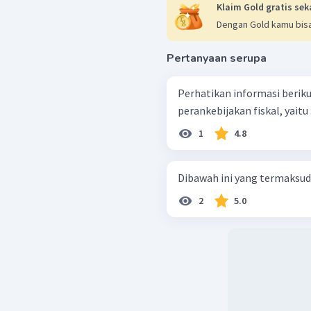
Klaim Gold gratis sek
Dengan Gold kamu bisa
Pertanyaan serupa
Perhatikan informasi berikut! Informasi tersebut menggamb
perankebijakan fiskal, yaitu ..
1
4.8
Dibawah ini yang termaksud f
2
5.0