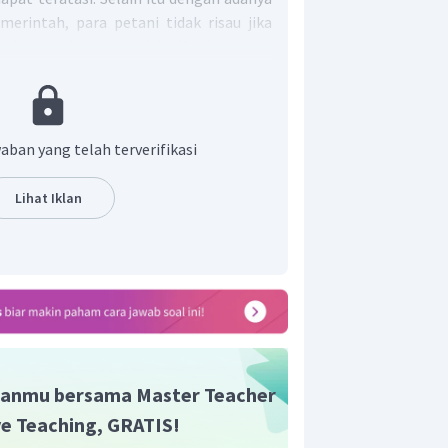
merintah, para petani tidak risau jika
 dengan harga rendah. Ketika harga
kebijakan dengan menetapkan harga
yang menyelamatkan perekonomian para
t adalah B.
aban yang telah terverifikasi
Lihat Iklan
anmu bersama Master Teacher
ive Teaching, GRATIS!