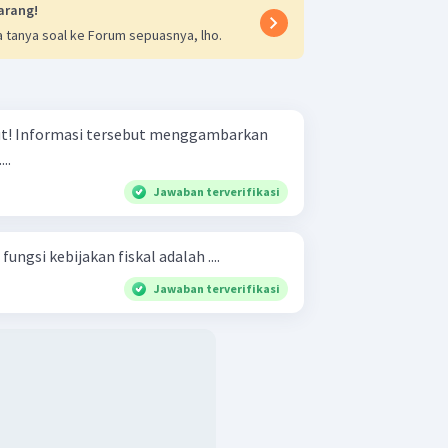
arang!
 tanya soal ke Forum sepuasnya, lho.
arkan
..
Jawaban terverifikasi
ungsi kebijakan fiskal adalah ....
Jawaban terverifikasi