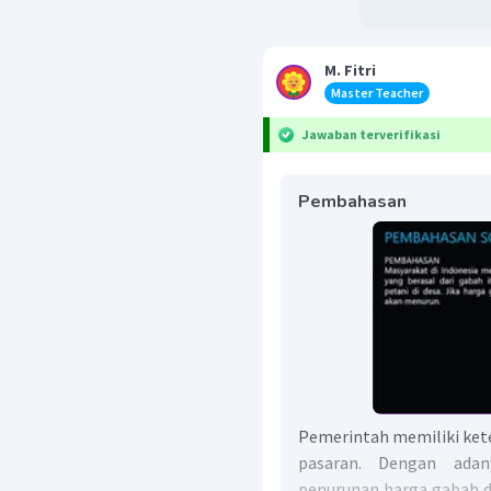
M. Fitri
Master Teacher
Jawaban terverifikasi
Pembahasan
Pemerintah memiliki ket
pasaran. Dengan adan
penurunan harga gabah da