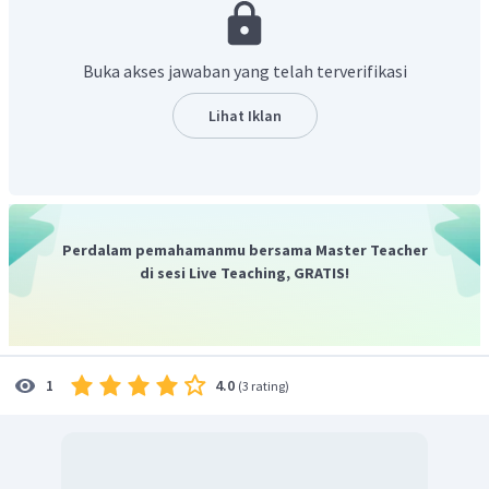
kebijakan moneter di antaranya sebagai berikut.
Pelaku kebijakan
. Kebijakan moneter dilaksanakan
Buka akses jawaban yang telah terverifikasi
oleh bank sentral, sedangkan kebijakan fiskal oleh
pemerintah.
Lihat Iklan
Tujuan
. Kebijakan moneter bertujuan untuk
mengatur jumlah uang beredar dan kebijakan fiskal
bertujuan mengatur pengeluaran dan pendapatan
negara.
Instrumen Kebijakan.
Instrumen kebijakan moneter
Perdalam pemahamanmu bersama Master Teacher
terdiri dari operasi pasar terbuka, diskonto, cadangan
di sesi Live Teaching, GRATIS!
kas, kredit selektif dan dorongan moral. Instrumen
kebijakan fiskal terdiri dari pajak dan belanja negara.
4.0
1
(
3 rating
)