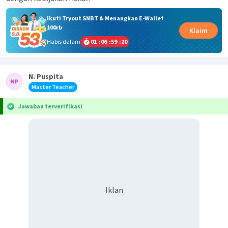
Ikuti Tryout SNBT & Menangkan E-Wallet
100rb
Klaim
Habis dalam
01
:
06
:
59
:
20
N. Puspita
Master Teacher
Jawaban terverifikasi
Iklan