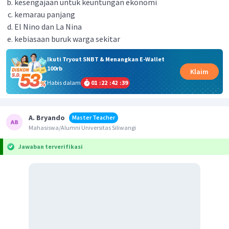
kesengajaan untuk keuntungan ekonomi
kemarau panjang
El Nino dan La Nina
kebiasaan buruk warga sekitar
Ikuti Tryout SNBT & Menangkan E-Wallet
100rb
Klaim
Habis dalam
01
:
22
:
42
:
39
A. Bryando
Master Teacher
Mahasiswa/Alumni Universitas Siliwangi
Jawaban terverifikasi