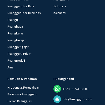
Ruangguru for Kids
Schoters
Ruangguru for Business
Kalananti
Ruanguji
Ruangbaca
Ruangkelas
Ruangbelajar
Ruangpengajar
Ruangguru Privat
Ruangpeduli
Airis
Bantuan & Panduan
Hubungi Kami
Kredensial Perusahaan
+62 815-7441-0000
Beasiswa Ruangguru
info@ruangguru.com
Cicilan Ruangguru