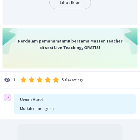
melakukan pembakaran secara liar untuk
digunakan
Lihat Iklan
sebagai lahan berpindah
dan dimanfaatkan untuk
kebutuhan mereka tanpa melihat dampak yang
ditimbulkan seperti polusi udara, hilangnya habitat flora
dan fauna.
Jadi, jawaban yang tepat adalah A.
Perdalam pemahamanmu bersama Master Teacher
di sesi Live Teaching, GRATIS!
5.0
1
(
4 rating
)
Uwem Aurel
Mudah dimengerti