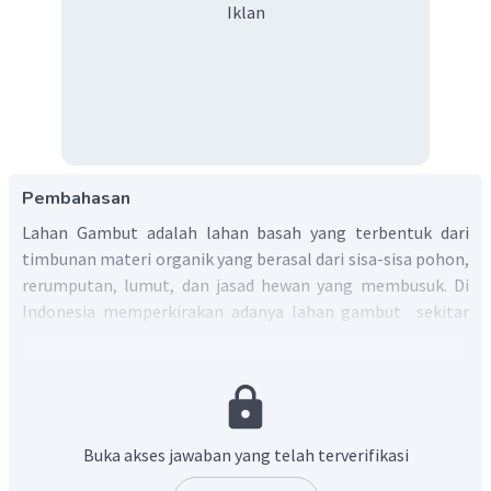
Iklan
Pembahasan
Lahan Gambut adalah lahan basah yang terbentuk dari
timbunan materi organik yang berasal dari sisa-sisa pohon,
rerumputan, lumut, dan jasad hewan yang membusuk. Di
Indonesia memperkirakan adanya lahan gambut sekitar
14,9 juta hektar. Dari 14,9 juta hektar, 6,4 juta hektar (43%)
terletak di Pulau Sumatera, 4,8 juta (32%) terletak di Pulau
Kalimantan, dan 3,7 juta hektar (25%) di Pulau Papua. Pulau
Sumatera dan Kalimantan memiliki lahan gambut lebih
luas dari pada yang lain, kemudian untuk memenuhi
Buka akses jawaban yang telah terverifikasi
kebutuhan sehari-hari masyarakat pulau tersebut