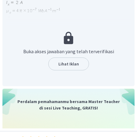
Ditanyakan
Besar dan arah arus pada kawat y (
)
Jawab
Buka akses jawaban yang telah terverifikasi
Lihat Iklan
Perdalam pemahamanmu bersama Master Teacher
di sesi Live Teaching, GRATIS!
Pada kedua kawat terjadi gaya tolak menolak sehingga arah
arah arus pada kawat y berlawanan arah dengan arus pada
kawat x.
Jadi, jawaban yang tepat adalah E.