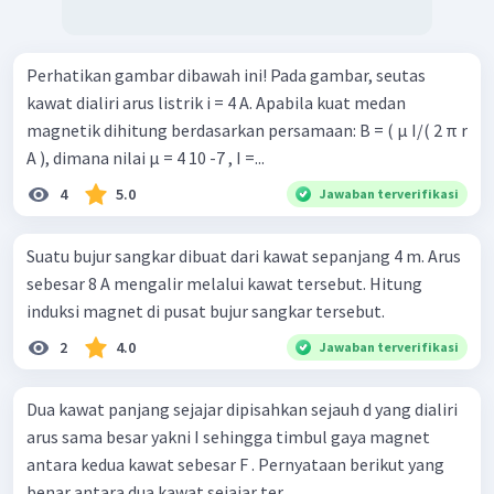
Perhatikan gambar dibawah ini! Pada gambar, seutas
kawat dialiri arus listrik i = 4 A. Apabila kuat medan
magnetik dihitung berdasarkan persamaan: B = ( µ I/( 2 π r
A ), dimana nilai µ = 4 10 -7 , I =...
4
5.0
Jawaban terverifikasi
Suatu bujur sangkar dibuat dari kawat sepanjang 4 m. Arus
sebesar 8 A mengalir melalui kawat tersebut. Hitung
induksi magnet di pusat bujur sangkar tersebut.
2
4.0
Jawaban terverifikasi
Dua kawat panjang sejajar dipisahkan sejauh d yang dialiri
arus sama besar yakni I sehingga timbul gaya magnet
antara kedua kawat sebesar F . Pernyataan berikut yang
benar antara dua kawat sejajar ter...