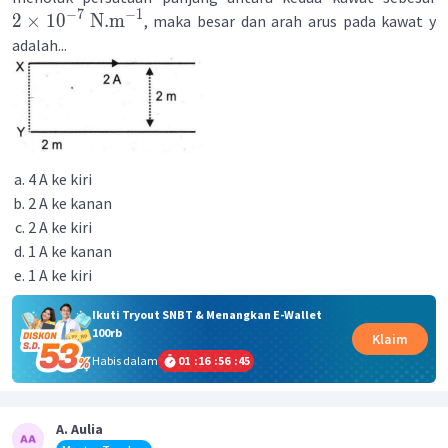
−
7
−
1
2
×
1
0
N
.
m
, maka besar dan arah arus pada kawat y
adalah...
4 A ke kiri
2 A ke kanan
2 A ke kiri
1 A ke kanan
1 A ke kiri
Ikuti Tryout SNBT & Menangkan E-Wallet
100rb
Klaim
Habis dalam
01
:
16
:
56
:
44
A. Aulia