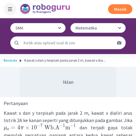
Masuk
Beranda
Kawat x dan y terpisah pada jarak 2 m, kawat x dia...
Iklan
Pertanyaan
Kawat x dan y terpisah pada jarak 2 m, kawat x dialiri arus
listrik 2A ke kanan seperti yang ditunjukkan pada gambar. Jika
−
7
−
1
−
1
=
4
×
1
0
Wb
.
A
m
dan terjadi gaya tolak
μ
π
o
menolak persatuan panjang antara kedua kawat sebesar