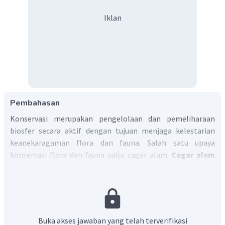
Iklan
Pembahasan
Konservasi merupakan pengelolaan dan pemeliharaan
biosfer secara aktif dengan tujuan menjaga kelestarian
keanekaragaman flora dan fauna. Salah satu upaya
konservasi flora dan fauna yaitu cagar alam.
Cagar alam
merupakan kawasan suaka alam yang keadaan
alamnya memiliki kekhasan tumbuhan, satwa, dan
ekosistem.
Jadi, jawaban yang tepat adalah A.
Buka akses jawaban yang telah terverifikasi