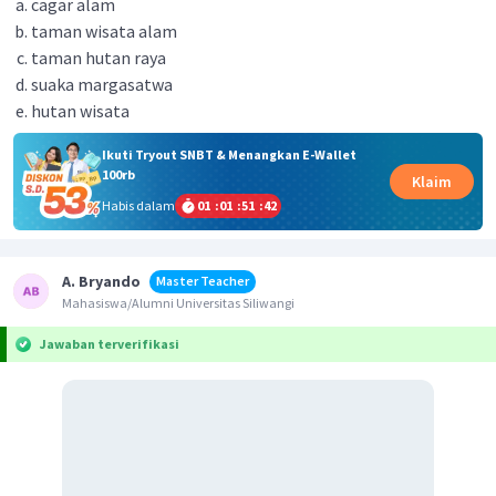
cagar alam
taman wisata alam
taman hutan raya
suaka margasatwa
hutan wisata
Ikuti Tryout SNBT & Menangkan E-Wallet
100rb
Klaim
Habis dalam
01
:
01
:
51
:
42
A. Bryando
Master Teacher
Mahasiswa/Alumni Universitas Siliwangi
Jawaban terverifikasi