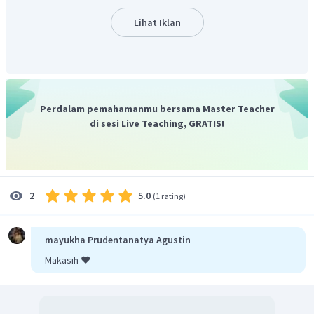
Lihat Iklan
Perdalam pemahamanmu bersama Master Teacher
di sesi Live Teaching, GRATIS!
5.0
2
(
1 rating
)
mayukha Prudentanatya Agustin
Makasih ❤️