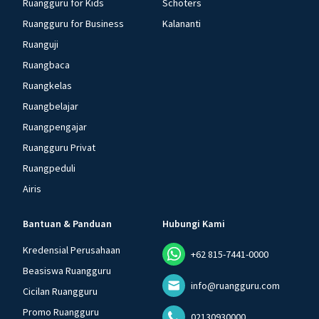
Ruangguru for Kids
Schoters
Ruangguru for Business
Kalananti
Ruanguji
Ruangbaca
Ruangkelas
Ruangbelajar
Ruangpengajar
Ruangguru Privat
Ruangpeduli
Airis
Bantuan & Panduan
Hubungi Kami
Kredensial Perusahaan
+62 815-7441-0000
Beasiswa Ruangguru
info@ruangguru.com
Cicilan Ruangguru
Promo Ruangguru
02130930000