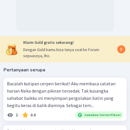
Gaya bahasa: Gaya bahasa atau majas, yaitu bahasa
kias yang dipergunakan untuk menciptakan kesan
tertentu bagi penyimak atau pembacanya.
Kata tanya yang berisi pertanyaan mengenai tokoh dalam
suatu peristiwa adalah kata tanya "siapa". Kata tanya
Klaim Gold gratis sekarang!
"siapa" merupakan kata tanya yang digunakan untuk
Dengan Gold kamu bisa tanya soal ke Forum
menanyakan orang. Jadi, untuk menanyakan mengenai
sepuasnya, lho.
tokoh dalam suatu peristiwa menggunakan kata tanya
"siapa".
Pertanyaan serupa
Dengan demikian, jawaban yang tepat adalah pilihan C.
Bacalah kutipan cerpen berikut! Aku membaca catatan
harian Neka dengan pikiran tersedak. Tak kusangka
sahabat baikku ini menyimpan pergolakan batin yang
begitu keras di balik diamnya. Sebagai tem...
2
0.0
Jawaban terverifikasi