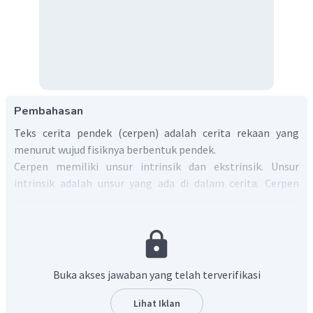
Pembahasan
Teks cerita pendek (cerpen) adalah cerita rekaan yang
menurut wujud fisiknya berbentuk pendek.
Cerpen memiliki unsur intrinsik dan ekstrinsik. Unsur
intrinsik adalah unsur yang ada di dalam cerita. Cerpen
memiliki unsur instrinsik sebagai berikut.
Tema: Menurut
Kamus Besar Bahasa Indonesia,
tema
adalah pokok pikiran; dasar cerita (yang
dipercakapkan, dipakai sebagai dasar mengarang,
Buka akses jawaban yang telah terverifikasi
menggubah sajak, dan sebagainya).
Tokoh: Tokoh merupakan pelaku dalam sebuah
Lihat Iklan