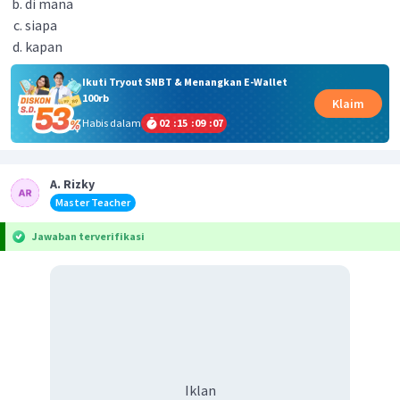
di mana
siapa
kapan
Ikuti Tryout SNBT & Menangkan E-Wallet
100rb
Klaim
Habis dalam
02
:
15
:
09
:
07
A. Rizky
Master Teacher
Jawaban terverifikasi
Iklan