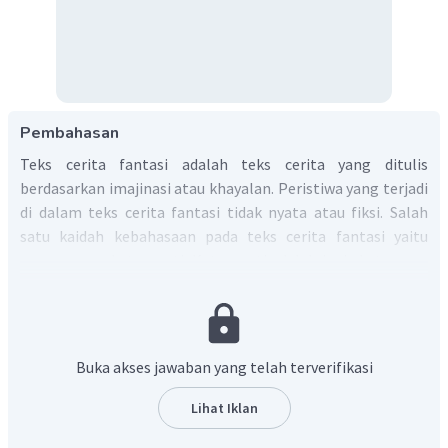
Pembahasan
Teks cerita fantasi adalah teks cerita yang ditulis
berdasarkan imajinasi atau khayalan. Peristiwa yang terjadi
di dalam teks cerita fantasi tidak nyata atau fiksi. Salah
satu kaidah kebahasaan pada teks cerita fantasi yaitu
penggunaan kata ganti. Kata ganti adalah jenis kata yang
menggantikan kata benda atau nomina. Jenis-jenis kata
ganti sebagai berikut:
Kata ganti orang
:
saya
,
aku
,
kita
,
kamu
,
dia
,
beliau
,
Buka akses jawaban yang telah terverifikasi
dan lain-lain.
Kata ganti pemilik
:
-ku
,
-mu
,
-nya
,
kami
,
mereka
.
Lihat Iklan
Kata ganti penanya
:
kapan
,
di mana
,
siapa
,
apa
,
mengapa
,
bagaimana
, dan lain-lain.