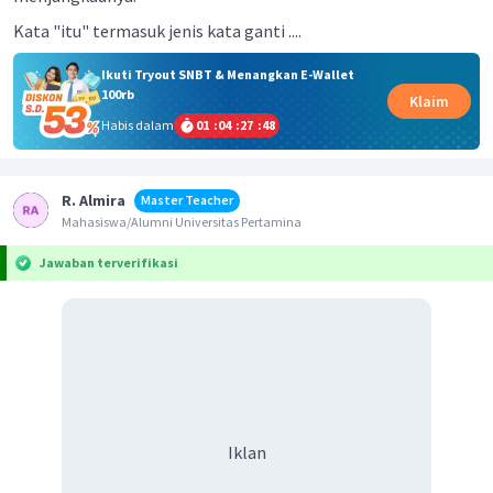
Kata "itu" termasuk jenis kata ganti ....
Ikuti Tryout SNBT & Menangkan E-Wallet
100rb
Klaim
Habis dalam
01
:
04
:
27
:
48
R. Almira
Master Teacher
Mahasiswa/Alumni Universitas Pertamina
Jawaban terverifikasi
Iklan