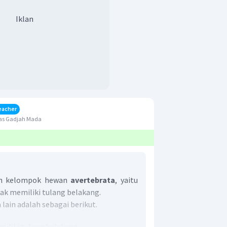
Iklan
eacher
tas Gadjah Mada
am kelompok hewan
avertebrata
, yaitu
ak memiliki tulang belakang.
 lain adalah sebagai berikut.
miliki tulang belakang