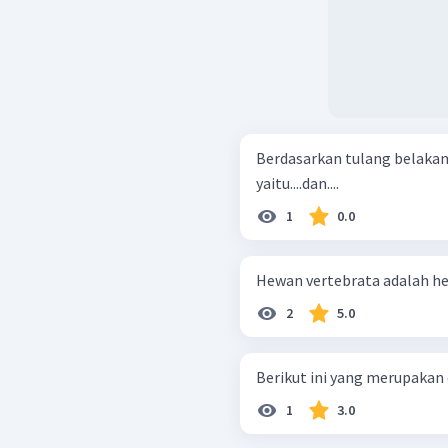
Berdasarkan tulang belaka
yaitu....dan....
1
0.0
Hewan vertebrata adalah hew
2
5.0
Berikut ini yang merupakan 
1
3.0