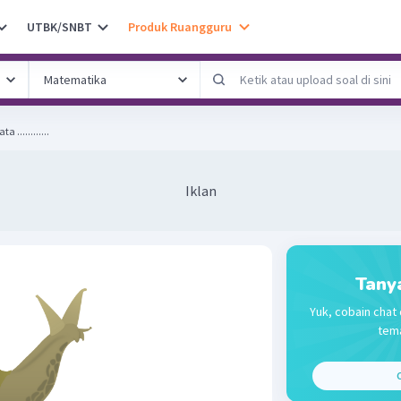
UTBK/SNBT
Produk Ruangguru
Karakteristik Siput Avertebrata ............
Iklan
Tany
Yuk, cobain chat 
tema
C