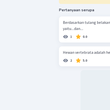
Pertanyaan serupa
Berdasarkan tulang belaka
yaitu....dan....
1
0.0
Hewan vertebrata adalah hew
2
5.0