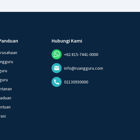
Panduan
Hubungi Kami
erusahaan
+62 815-7441-0000
angguru
info@ruangguru.com
guru
guru
02130930000
ntanan
gaduan
entuan
vasi