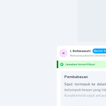
I. Rohmawati
Master T
Mahasiswa/Alumni Universi
Jawaban terverifikasi
Pembahasan
Siput termasuk ke dal
kelompok hewan yang tid
Karakteristik siput antara
Avertebrata : Tidak me