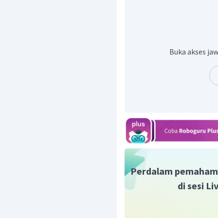
Tubuhnya lunak dan di
Berjalan dengan pelan
Bergerak menggunakan
Bernafas dengan paru-p
Buka akses jaw
air)
Perdalam pemaham
di sesi L