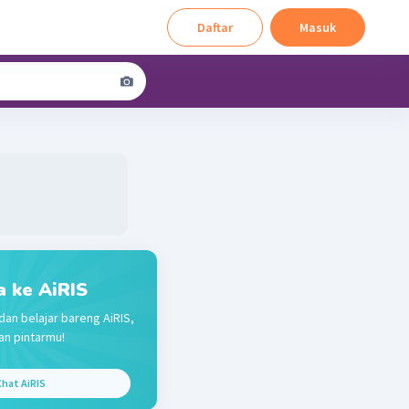
Daftar
Masuk
a ke AiRIS
dan belajar bareng AiRIS,
n pintarmu!
hat AiRIS