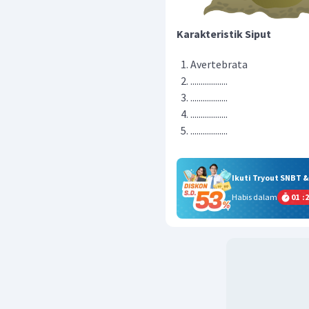
Karakteristik Siput
Avertebrata
..................
..................
..................
..................
Ikuti Tryout SNBT 
Habis dalam
01
:
2