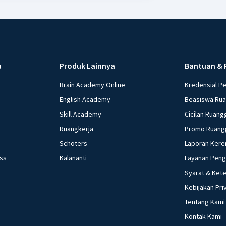
u
Produk Lainnya
Bantuan & 
Brain Academy Online
Kredensial P
English Academy
Beasiswa Ru
Skill Academy
Cicilan Ruang
Ruangkerja
Promo Ruang
Schoters
Laporan Kere
ess
Kalananti
Layanan Pen
Syarat & Ket
Kebijakan Pri
Tentang Kami
Kontak Kami