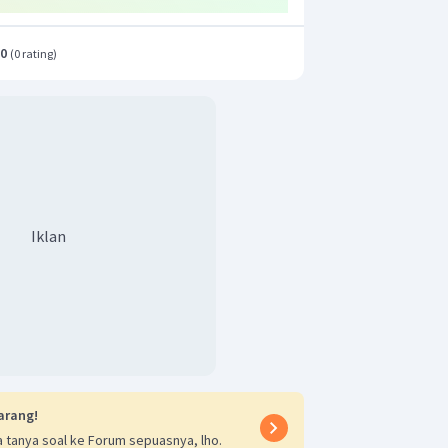
.0
(
0 rating
)
Iklan
arang!
 tanya soal ke Forum sepuasnya, lho.