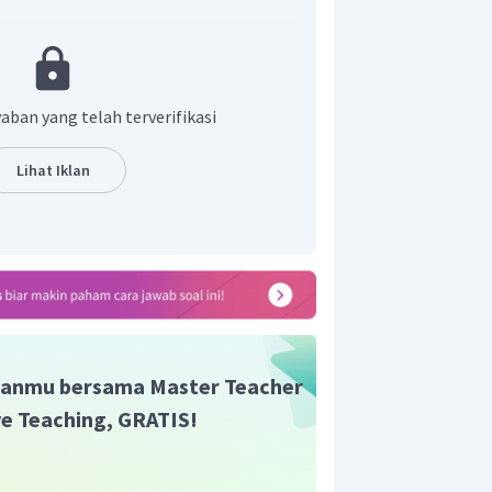
lindungi oleh cangkang
 otot perut
dengan cara merayap
aru (siput darat) atau insang (siput
aban yang telah terverifikasi
Lihat Iklan
anmu bersama Master Teacher
ive Teaching, GRATIS!