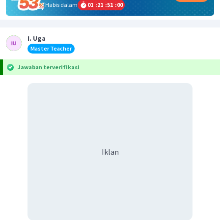
Habis dalam
01
:
21
:
51
:
00
I. Uga
Master Teacher
Jawaban terverifikasi
Iklan