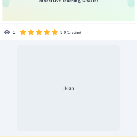
di sesi Live Teaching, GRATIS!
membuat undang-undang dasar juga dirubah dari Undang-
Undang Dasar 1945 menjadi Konstitusi Republik Indonesia
Serikat atau lebih dikenal dengan sebutan Konstitusi RIS.
Dengan demikian, peristiwa Konferensi Meja Bundar
5.0
1
(
1 rating
)
menjadi hal yang harus disyukuri bangsa Indonesia sebab
akhirnya kemerdekaan Indonesia diakui oleh Belanda
dengan serah terima kedaulatan, dan menjadi akhir yang
sukses dari perjuangan mempertahankan kemerdekaan.
Iklan