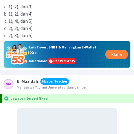
1), 2), dan 3)
1), 2), dan 4)
1), 4), dan 5)
2), 3), dan 4)
2), 3), dan 5)
Ikuti Tryout SNBT & Menangkan E-Wallet
100rb
Klaim
Habis dalam
02
:
19
:
04
:
35
N. Mazidah
Master Teacher
Mahasiswa/Alumni Universitas Islam Jember
Jawaban terverifikasi