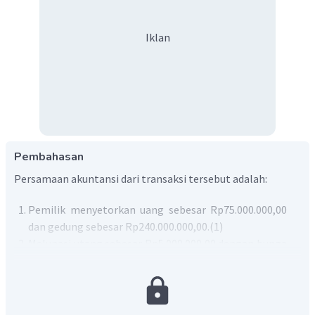
Iklan
Pembahasan
Persamaan akuntansi dari transaksi tersebut adalah:
Pemilik menyetorkan uang sebesar Rp75.000.000,00
dan gedung sebesar Rp240.000.000,00.(1)
Melunasi utang sebesar Rp5.000.000,00 dengan bunga
sebesar 10% (4)
Memperoleh pendapatan jasa sebesar Rp8.500.000,00.
(5)