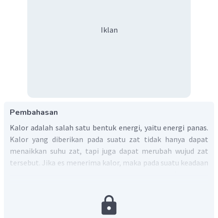
Iklan
Pembahasan
Kalor adalah salah satu bentuk energi, yaitu energi panas.
Kalor yang diberikan pada suatu zat tidak hanya dapat
menaikkan suhu zat, tapi juga dapat merubah wujud zat
tersebut. Jika es menerima kalor, maka pada suatu keadaan
tertentu es tersebut dapat melebur menjadi air. Kalor yang
diberikan untuk merubah wujud es (zat padat) menjadi air
(zat cair) ini disebut sebagai kalor lebur, yang besarnya
dapat dihitung dengan persamaan: