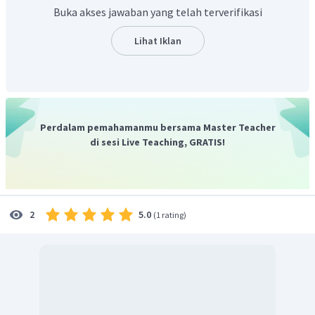
Buka akses jawaban yang telah terverifikasi
Lihat Iklan
dimana
L
adalah kalor lebur zat dengan satuan J/kg,
Q
adalah kalor atau energi yang dibutuhkan untuk merubah
wujud zat dengan satuan joule, dan
m
adalah massa zat
dengan satuan kg.
Dengan demikian kalor lebur zat adalah energi yang
dibutuhkan untuk meleburkan 1 kg zat padat pada tekanan
Perdalam pemahamanmu bersama Master Teacher
di sesi Live Teaching, GRATIS!
normal.
Jadi, pilihan jawaban yang tepat adalah B.
5.0
2
(
1 rating
)