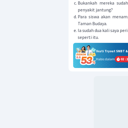
Bukankah mereka sudah
penyakit jantung?
Para siswa akan menamp
Taman Budaya.
Ia sudah dua kali saya pe
seperti itu.
Ikuti Tryout SNBT 
Habis dalam
02
:
1