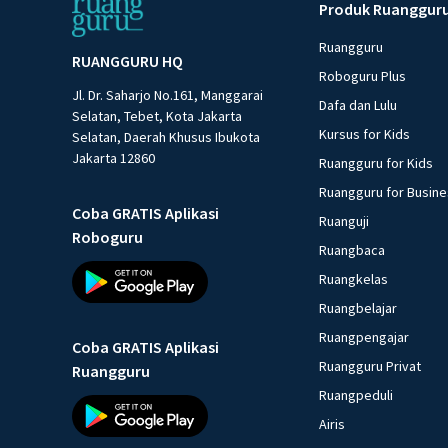
Produk Ruanggur
Ruangguru
RUANGGURU HQ
Roboguru Plus
Jl. Dr. Saharjo No.161, Manggarai
Dafa dan Lulu
Selatan, Tebet, Kota Jakarta
Kursus for Kids
Selatan, Daerah Khusus Ibukota
Jakarta 12860
Ruangguru for Kids
Ruangguru for Busin
Coba GRATIS Aplikasi
Ruanguji
Roboguru
Ruangbaca
Ruangkelas
Ruangbelajar
Ruangpengajar
Coba GRATIS Aplikasi
Ruangguru Privat
Ruangguru
Ruangpeduli
Airis