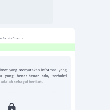
tas Sanata Dharma
limat yang menyatakan informasi yang
tu yang benar-benar ada, terbukti
a adalah sebagai berikut.
fakta yang kebenarannya yang dapat
kasi oleh siapa pun.
i informasi atau data yang akurat