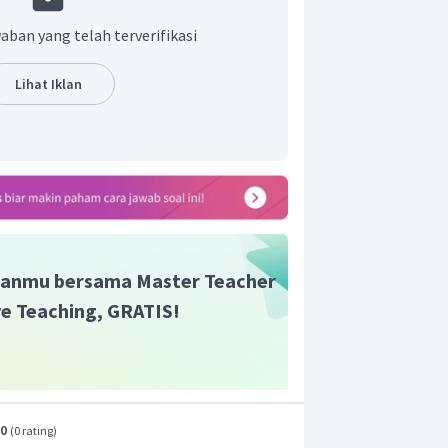
adian, seperti waktu kejadian dan
aban yang telah terverifikasi
fat objektif, artinya data yang
ar sesuai kenyataan, tidak dibuat-
Lihat Iklan
, dan tidak dipengaruhi pandangan
tas penulisnya.
pada teks di atas yaitu "Ia sudah dua kali
tidak lagi menghadiri acara seperti
merupakan kalimat fakta karena berisi
atau kenyataan.
n yang tepat adalah pilihan E.
anmu bersama Master Teacher
ive Teaching, GRATIS!
.0
(
0 rating
)