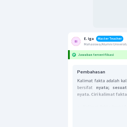
E. Iga
Master Teacher
Mahasiswa/Alumni Universi
Jawaban terverifikasi
Pembahasan
Kalimat fakta adalah ka
bersifat
nyata; sesua
nyata. Ciri kalimat fakt
Kalimat fakta berisi 
dibuktikan dan diverifi
Kalimat fakta beris