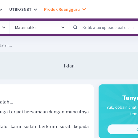
UTBK/SNBT
Produk Ruangguru
alah ...
Iklan
Tany
lah ...
Yuk, cobain chat 
iduga terjadi bersamaan dengan munculnya
tema
 lalu kami sudah berkirim surat kepada
C