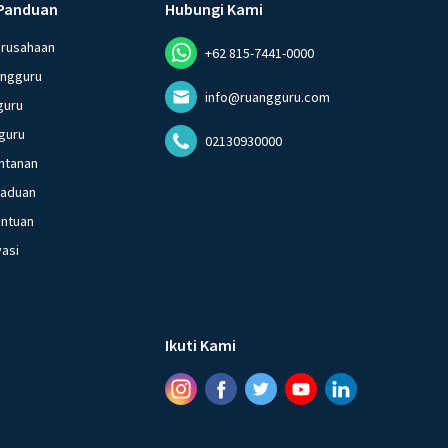
Panduan
Hubungi Kami
erusahaan
+62 815-7441-0000
angguru
info@ruangguru.com
guru
guru
02130930000
ntanan
gaduan
entuan
vasi
Ikuti Kami