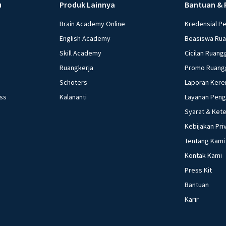
u
Produk Lainnya
Bantuan & 
Brain Academy Online
Kredensial P
English Academy
Beasiswa Ru
Skill Academy
Cicilan Ruang
Ruangkerja
Promo Ruang
Schoters
Laporan Kere
ess
Kalananti
Layanan Pen
Syarat & Ket
Kebijakan Pri
Tentang Kami
Kontak Kami
Press Kit
Bantuan
Karir