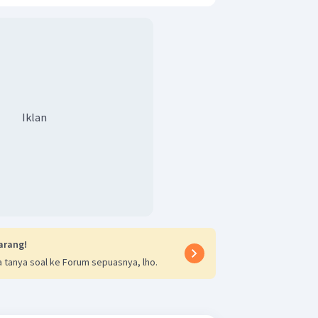
Iklan
arang!
 tanya soal ke Forum sepuasnya, lho.