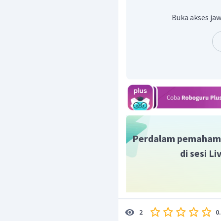
mengenai sebuah kej
lokasi kejadian.
Buka akses jaw
Kalimat fakta bersi
ditampilkan benar-ben
buat, tidak memihak
pribadi atau subjektivi
Kalimat yang berisi fakta 
saya peringatkan agar 
itu." Kalimat tersebut 
informasi
berupa fakta 
Dengan demikian, jawaba
Perdalam pemaham
di sesi L
0
2