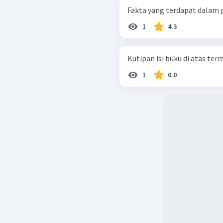
Fakta yang terdapat dalam pa
1
4.3
Kutipan isi buku di atas ter
1
0.0