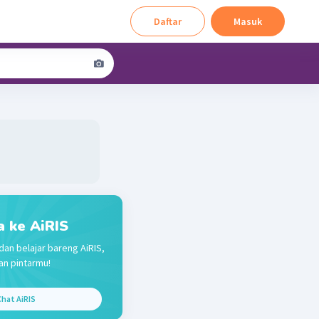
Daftar
Masuk
a ke AiRIS
dan belajar bareng AiRIS,
n pintarmu!
hat AiRIS