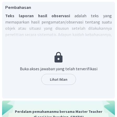
Pembahasan
Teks laporan hasil observasi
adalah teks yang
memaparkan hasil pengamatan/observasi tentang suatu
objek atau situasi yang disusun setelah dilakukannya
penelitian secara sistematis. Adapun kaidah kebahasannya,
yaitu:
Menggunakan kalimat definisi, yaitu kalimat yang
menyatakan pengertian dari objek yang dilaporkan.
Biasanya ditandai dengan kata adalah, merupakan,
Buka akses jawaban yang telah terverifikasi
dan sebagainya.
Menggunakan kata hubung (konjungsi) antarkata,
Lihat Iklan
seperti dan, untuk, yang, atau, dan sebagainya.
Menggunakan sinonim dan/atau antonim
Menggunakan data pendukung yang biasanya berupa
angka, misalnya beratnya 100 kg, dan sebagainya.
Perdalam pemahamanmu bersama Master Teacher
Kalimat definisi dalam teks laporan hasil observasi
di sesi Live Teaching, GRATIS!