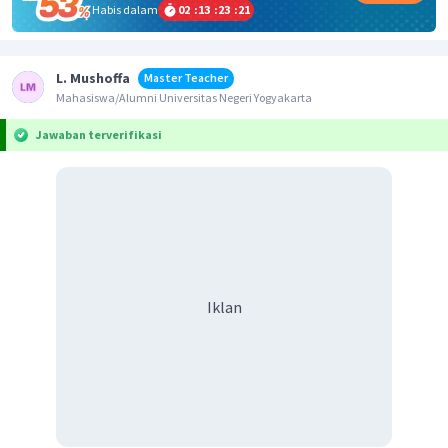
Habis dalam
02
:
13
:
23
:
21
L. Mushoffa
Master Teacher
Mahasiswa/Alumni Universitas Negeri Yogyakarta
Jawaban terverifikasi
Iklan