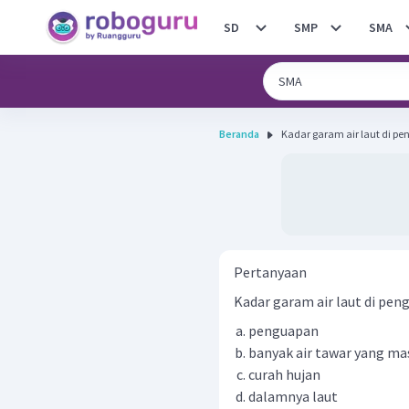
SD
SMP
SMA
Beranda
Kadar garam air laut di peng
Pertanyaan
Kadar garam air laut di penga
penguapan
banyak air tawar yang ma
curah hujan
dalamnya laut