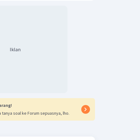
Iklan
arang!
 tanya soal ke Forum sepuasnya, lho.