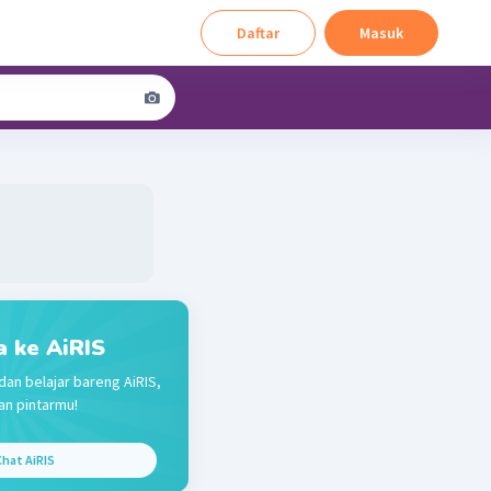
Daftar
Masuk
a ke AiRIS
dan belajar bareng AiRIS,
n pintarmu!
hat AiRIS