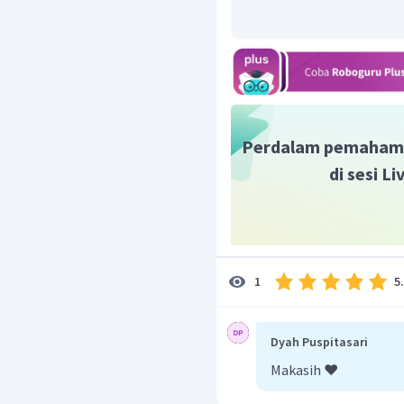
Perdalam pemaham
di sesi L
5
1
Dyah Puspitasari
Makasih ❤️