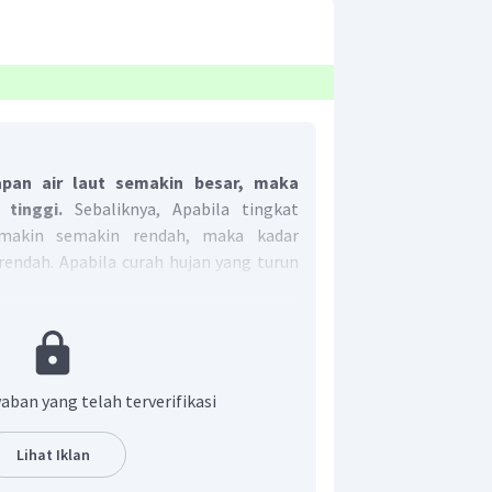
pan air laut semakin besar, maka
tinggi.
Sebaliknya, Apabila tingkat
emakin semakin rendah, maka kadar
endah. Apabila curah hujan yang turun
in besar, maka kadar garamnya akan
 adalah A.
aban yang telah terverifikasi
Lihat Iklan