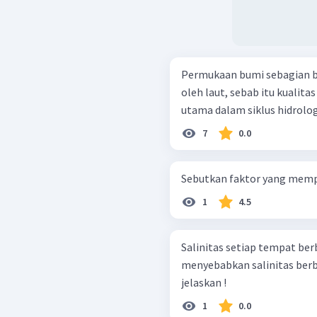
Permukaan bumi sebagian b
oleh laut, sebab itu kualitas
utama dalam siklus hidrologi
7
0.0
Sebutkan faktor yang mempe
1
4.5
Salinitas setiap tempat ber
menyebabkan salinitas ber
jelaskan !
1
0.0