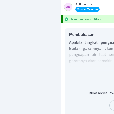
A. Kusuma
Master Teacher
Jawaban terverifikasi
Pembahasan
Apabila tingkat
pengua
kadar garamnya akan 
penguapan air laut s
garamnya akan semakin r
di perairan laut semak
rendah.
Jadi, jawabn yang tepat
Buka akses jaw