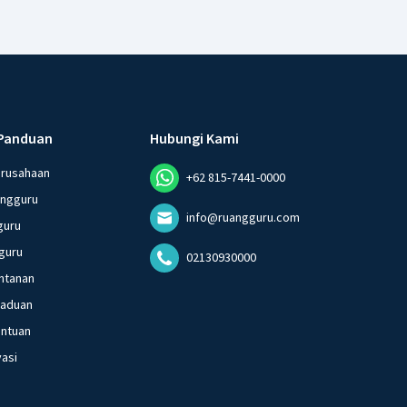
Panduan
Hubungi Kami
erusahaan
+62 815-7441-0000
angguru
info@ruangguru.com
guru
guru
02130930000
ntanan
gaduan
entuan
vasi