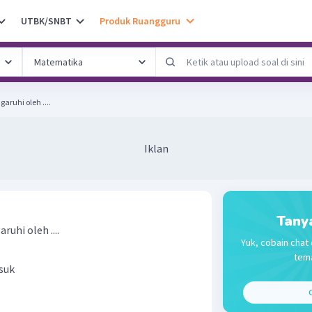
UTBK/SNBT
Produk Ruangguru
aruhi oleh ....
Iklan
Tany
ruhi oleh ....
Yuk, cobain chat 
tema
suk
C