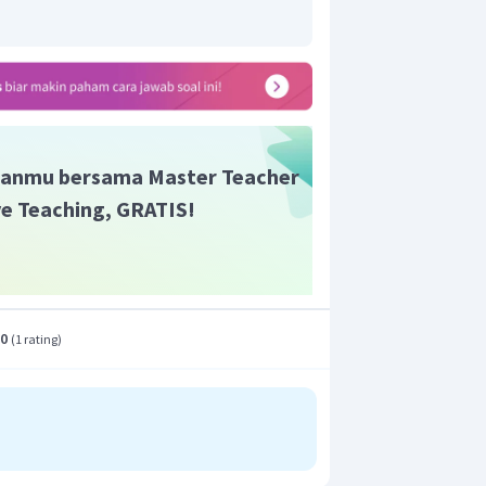
anmu bersama Master Teacher
ive Teaching, GRATIS!
.0
(
1 rating
)