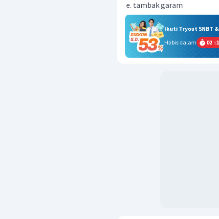
tambak garam
Ikuti Tryout SNBT 
Habis dalam
02
:
1