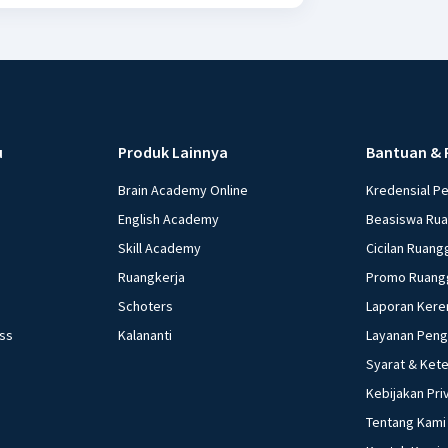
u
Produk Lainnya
Bantuan & 
Brain Academy Online
Kredensial P
English Academy
Beasiswa Ru
Skill Academy
Cicilan Ruang
Ruangkerja
Promo Ruang
Schoters
Laporan Kere
ess
Kalananti
Layanan Pen
Syarat & Ket
Kebijakan Pri
Tentang Kami