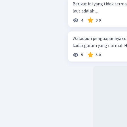
Berikut ini yang tidak term
laut adalah ....
4
0.0
Walaupun penguapannya cuku
kadar garam yang normal. Hal
5
5.0