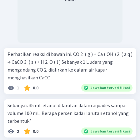
Perhatikan reaksi di bawah ini. CO 2 ​ ( g ) + Ca ( OH ) 2 ​ ( a q )
→ CaCO 3 ​ ( s ) + H 2 ​ O ( l ) Sebanyak 1 L udara yang
mengandung CO 2 ​ dialirkan ke dalam air kapur
menghasilkan CaCO ...
1
0.0
Jawaban terverifikasi
Sebanyak 35 mL etanol dilarutan dalam aquades sampai
volume 100 mL. Berapa persen kadar larutan etanol yang
terbentuk?
2
0.0
Jawaban terverifikasi