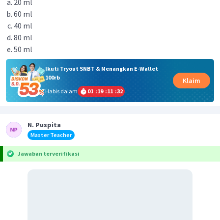
20 ml
60 ml
40 ml
80 ml
50 ml
Ikuti Tryout SNBT & Menangkan E-Wallet
100rb
Klaim
Habis dalam
01
:
19
:
11
:
32
N. Puspita
Master Teacher
Jawaban terverifikasi