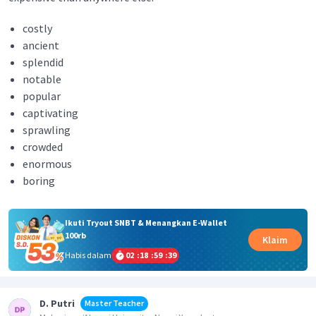
costly
ancient
splendid
notable
popular
captivating
sprawling
crowded
enormous
boring
Ikuti Tryout SNBT & Menangkan E-Wallet
100rb
Klaim
Habis dalam
02
:
18
:
59
:
39
D. Putri
Master Teacher