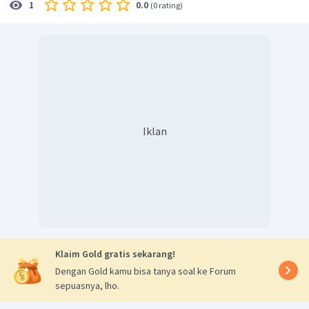
0.0
1
(
0 rating
)
than anywhere else
.
"
Jadi jawaban yang benar adalah
costly.
Iklan
Klaim Gold gratis sekarang!
Dengan Gold kamu bisa tanya soal ke Forum
sepuasnya, lho.