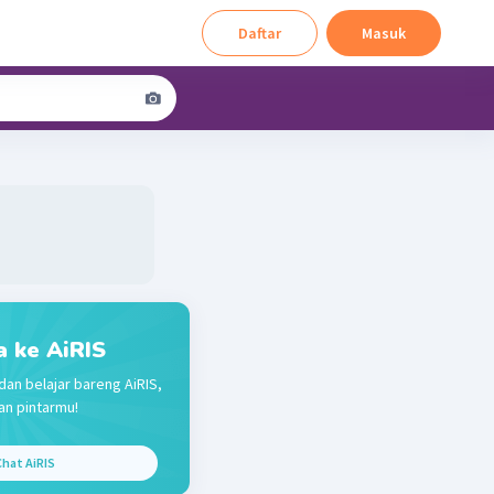
Daftar
Masuk
a ke AiRIS
dan belajar bareng AiRIS,
n pintarmu!
hat AiRIS