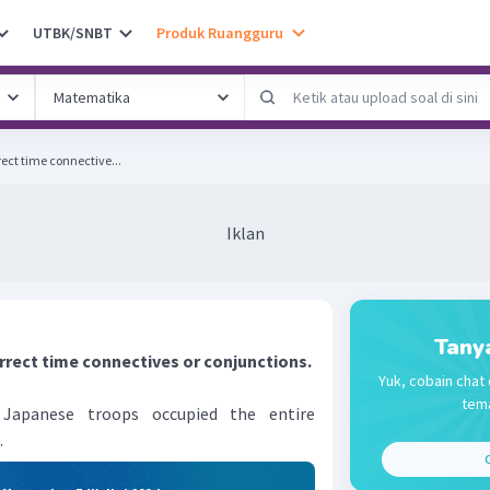
UTBK/SNBT
Produk Ruangguru
rrect time connective...
Iklan
Tany
correct time connectives or conjunctions.
Yuk, cobain chat 
tema
 Japanese troops occupied the entire
.
C