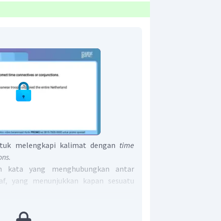
tuk melengkapi kalimat dengan
time
ons.
ah kata yang menghubungkan antar
af, yang menunjukkan kapan sesuatu
ith their strong navy, Japanese troops
erland East Indies ____.".
Terjemahan