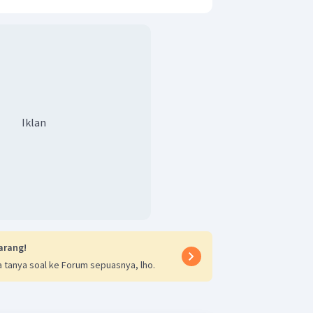
Iklan
arang!
 tanya soal ke Forum sepuasnya, lho.