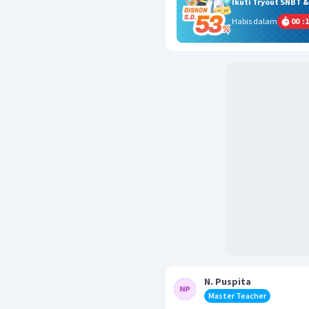
Ikuti Tryout SNBT 
Habis dalam
00
:
1
N. Puspita
Master Teacher