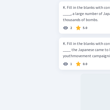
K. Fill in the blanks with c
____, a large number of Ja
thousands of bombs.
2
5.0
K. Fill in the blanks with c
____ the Japanese came to I
youthmovement campaignin
1
0.0