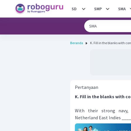
SD
SMP
SMA
Beranda
K. Fill in the blanks with co
Pertanyaan
K. Fill in the blanks with 
With their strong navy,
Netherland East Indies ____