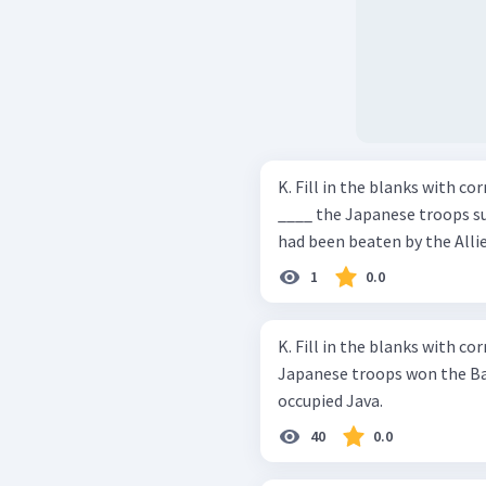
K. Fill in the blanks with c
____ the Japanese troops su
had been beaten by the Allie
1
0.0
K. Fill in the blanks with c
Japanese troops won the Bat
occupied Java.
40
0.0