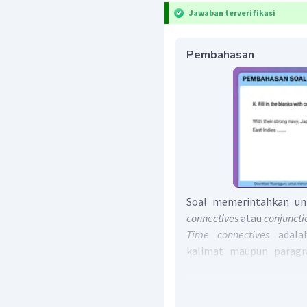
Jawaban terverifikasi
Pembahasan
Soal memerintahkan un
connectives
atau
conjuncti
Time connectives
adal
kalimat maupun paragr
terjadi.
Kalimat soal adalah
"W
occupied the entire Neth