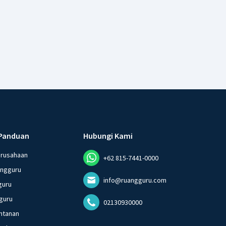
Panduan
Hubungi Kami
erusahaan
+62 815-7441-0000
angguru
info@ruangguru.com
guru
guru
02130930000
ntanan