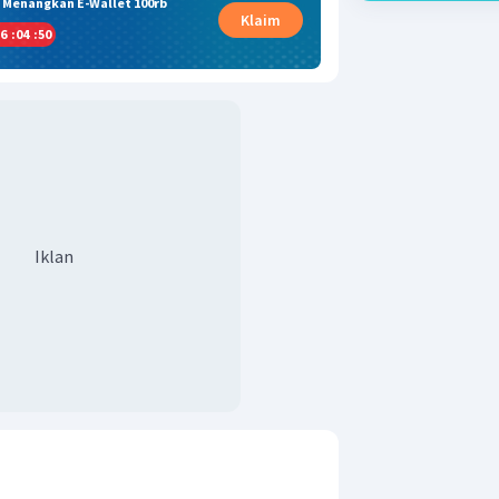
& Menangkan E-Wallet 100rb
Klaim
6
:
04
:
49
Iklan