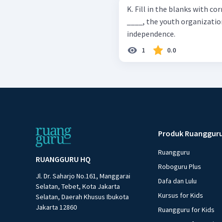
K. Fill in the blanks with c
____, the youth organizatio
independence.
1
0.0
Produk Ruanggur
Ruangguru
RUANGGURU HQ
Roboguru Plus
Jl. Dr. Saharjo No.161, Manggarai
Dafa dan Lulu
Selatan, Tebet, Kota Jakarta
Kursus for Kids
Selatan, Daerah Khusus Ibukota
Jakarta 12860
Ruangguru for Kids