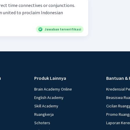
orrect time connectives or conjunctions.
n united to proclaim Indonesian
Jawaban terverifikasi
u
Produk Lainnya
Bantuan & 
Brain Academy Online
Kredensial P
English Academy
Beasiswa Ru
Skill Academy
Cicilan Ruang
Ruangkerja
Promo Ruang
Schoters
Laporan Kere