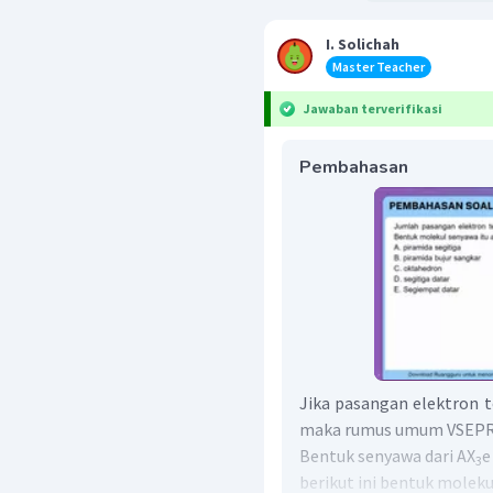
I. Solichah
Master Teacher
Jawaban terverifikasi
Pembahasan
Jika pasangan elektron t
maka rumus umum VSEPR 
Bentuk senyawa dari AX
e
3
berikut ini bentuk molek