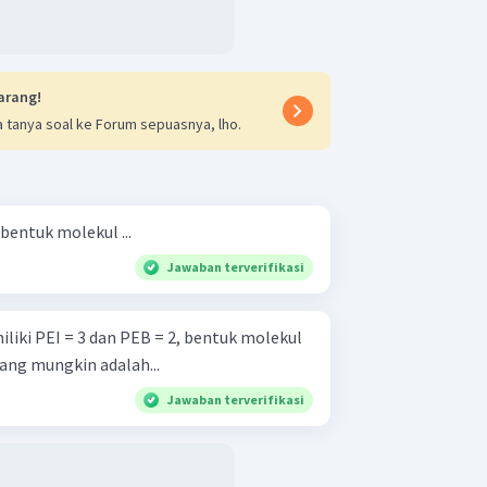
arang!
 tanya soal ke Forum sepuasnya, lho.
 bentuk molekul ...
Jawaban terverifikasi
liki PEI = 3 dan PEB = 2, bentuk molekul
ang mungkin adalah...
Jawaban terverifikasi