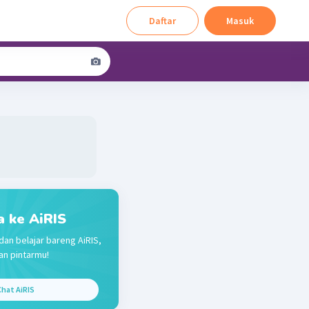
Daftar
Masuk
a ke AiRIS
dan belajar bareng AiRIS,
n pintarmu!
hat AiRIS