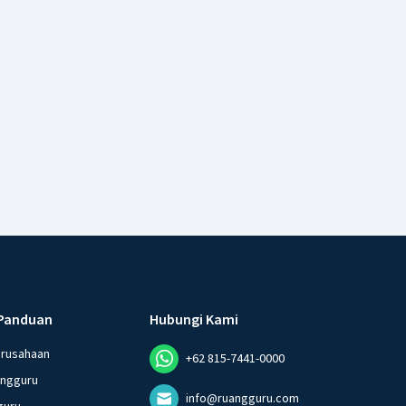
Panduan
Hubungi Kami
erusahaan
+62 815-7441-0000
angguru
info@ruangguru.com
guru