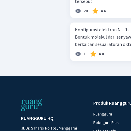
tersebut!
20
4.6
Konfigurasi elektron N = 1s 2 2s 2 2p 3 Cl = 1s 2 2s 2 2p 6 3s 2 3p 5
Bentuk molekul dari senyawa
berkaitan sesuai aturan okt
1
4.0
Produk Ruanggur
Ruangguru
RUANGGURU HQ
Roboguru Plus
Jl. Dr. Saharjo No.161, Manggarai
Dafa dan Lulu