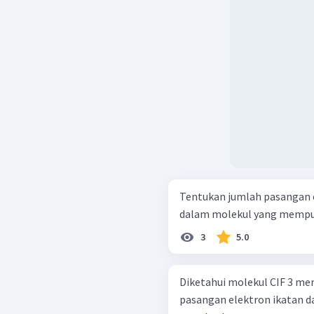
Tentukan jumlah pasangan e
3
5.0
Diketahui molekul CIF 3 me
pasangan elektron ikatan d