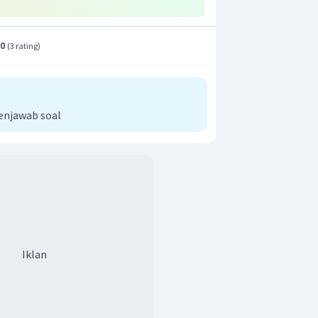
r adalah A.
.0
(
3 rating
)
enjawab soal
Iklan