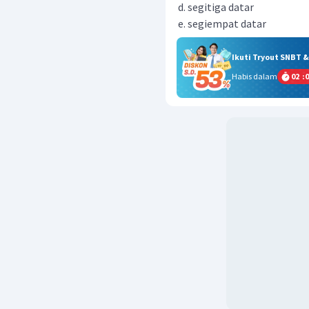
segitiga datar
segiempat datar
Ikuti Tryout SNBT 
Habis dalam
02
:
0