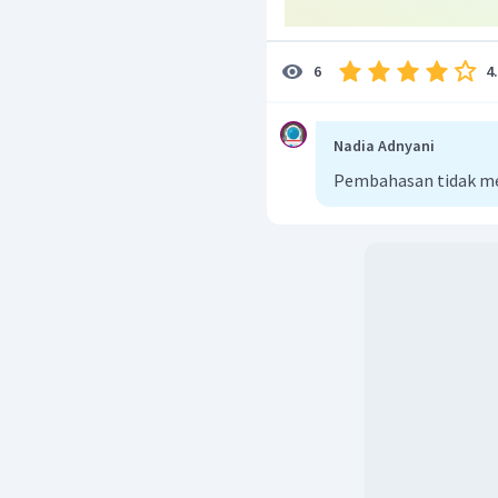
Jadi, jawaban yang bena
4
6
Nadia Adnyani
Pembahasan tidak m