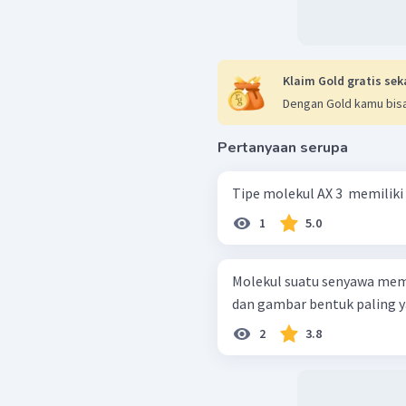
Klaim Gold gratis sek
Dengan Gold kamu bisa
Pertanyaan serupa
Tipe molekul AX 3 ​ memiliki
1
5.0
Molekul suatu senyawa memi
dan gambar bentuk paling y
2
3.8