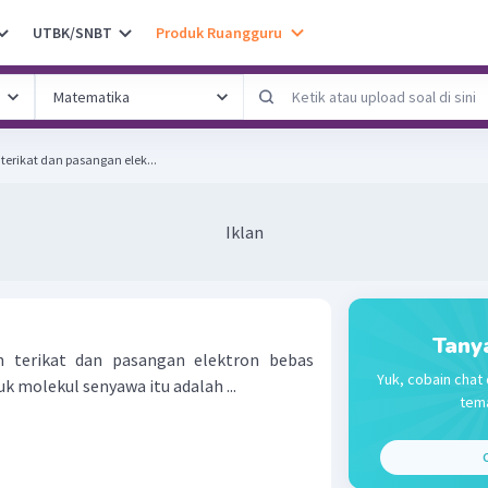
UTBK/SNBT
Produk Ruangguru
erikat dan pasangan elek...
Iklan
Tany
 terikat dan pasangan elektron bebas
Yuk, cobain chat 
k molekul senyawa itu adalah ...
tema
C