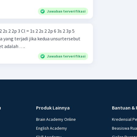
Jawaban terverifikasi
 yang terjadi jika kedua unsurtersebut
et adalah ….
Jawaban terverifikasi
u
Produk Lainnya
Bantuan & 
Brain Academy Online
Kredensial P
English Academy
Beasiswa Ru
Skill Academy
Cicilan Ruang