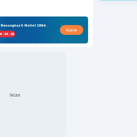
& Menangkan E-Wallet 100rb
Klaim
6
:
04
:
48
Iklan