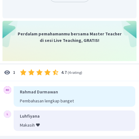
larutan
adalah 0,4 mol.
Jadi, jawaban yang benar adalah B.
Perdalam pemahamanmu bersama Master Teacher
di sesi Live Teaching, GRATIS!
4.7
1
(
4 rating
)
Rahmad Darmawan
Pembahasan lengkap banget
Luhfiyana
Makasih ❤️