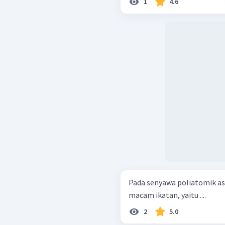
1
4.6
Pada senyawa poliatomik asam
macam ikatan, yaitu ....
2
5.0