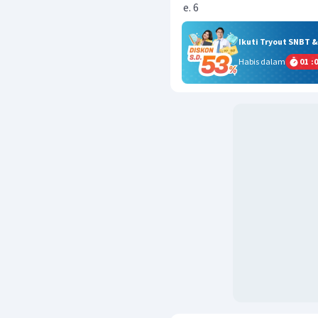
6
Ikuti Tryout SNBT 
Habis dalam
01
:
0