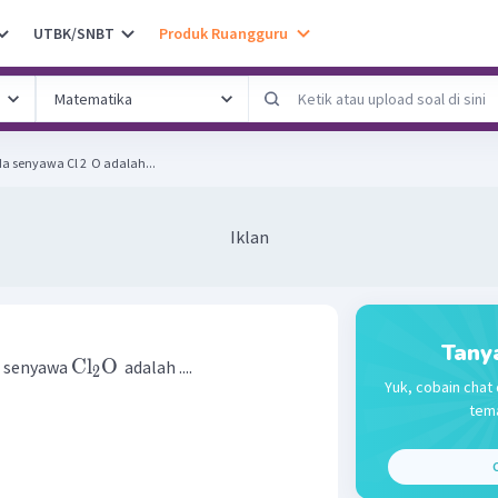
UTBK/SNBT
Produk Ruangguru
 senyawa Cl 2 ​ O adalah...
Iklan
Tany
Cl
O
a senyawa
adalah ....
2
Yuk, cobain chat 
tema
C