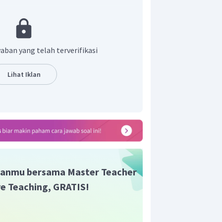
en tunggal, ikatan kovalen rangkap 2, dan
 3. Ikatan kovalen dapat digambarkan
truktur lewis dari senyawa
adalah
aban yang telah terverifikasi
Lihat Iklan
rsebut, ikatan kovalen yang terdapat
 2 ikatan kovalen tunggal. Jumlah
lam ikatan tersebut adalah 4 elektron.
r adalah A.
anmu bersama Master Teacher
ive Teaching, GRATIS!