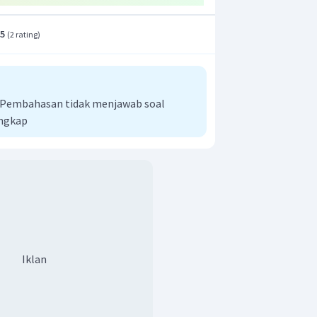
.5
(
2 rating
)
i Pembahasan tidak menjawab soal
engkap
Iklan