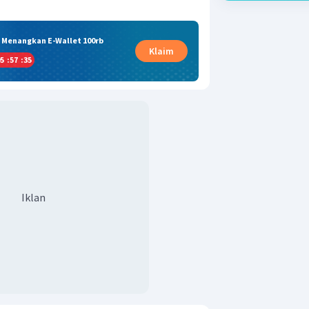
& Menangkan E-Wallet 100rb
Klaim
5
:
57
:
34
Iklan