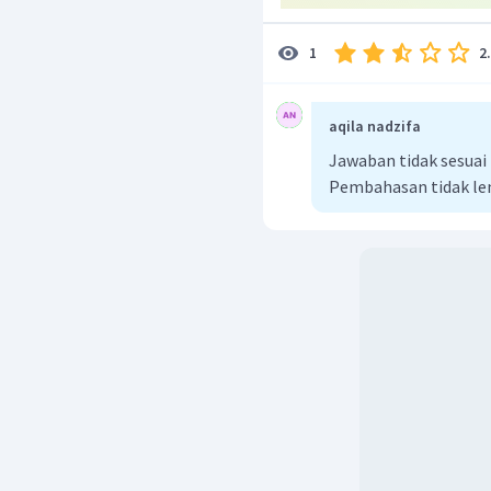
2
1
aqila nadzifa
Jawaban tidak sesua
Pembahasan tidak l