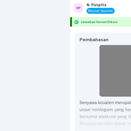
N. Puspita
Master Teacher
Jawaban terverifikasi
Pembahasan
Senyawa kovalen merupak
unsur nonlogam yang ber
bersama elektron yang be
Senyawa kovalen dapat te
maupun beberapa jenis 