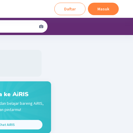
Daftar
Masuk
a ke AiRIS
dan belajar bareng AiRIS,
n pintarmu!
hat AiRIS