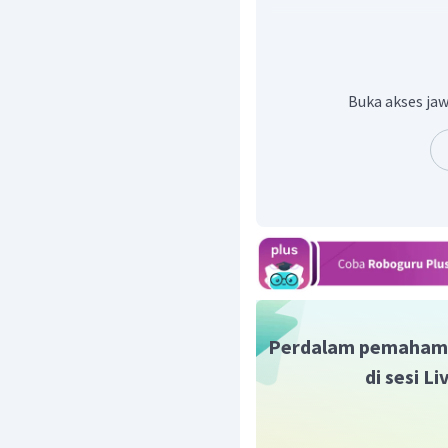
terdiri dari ikatan koval
ikatan kovalen rangkap
dengan struktur lewis. S
sebagai berikut.
Buka akses jaw
Berdasarkan struktur te
pada senyawa
ada
elektron yang terdapat da
Jadi, jawaban yang bena
Perdalam pemaham
di sesi L