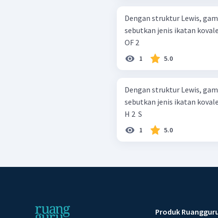
Dengan struktur Lewis, gam
sebutkan jenis ikatan koval
OF 2 ​
1
5.0
Dengan struktur Lewis, gam
sebutkan jenis ikatan koval
H 2 ​ S
1
5.0
Produk Ruanggur