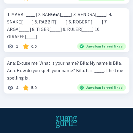
1. MARK [____] 2. RANGGA[____] 3. RENDRA[____] 4.
SNAKE[____] 5. RABBIT[____] 6. ROBERT[____] 7.
ARGA[____] 8. TIGER[____] 9. RULER[____] 10.
GIRAFFE[____]
1
0.0
Jawaban terverifikasi
Ana: Excuse me. What is your name? Bila: My name is Bila.
Ana: How do you spell your name? Bila: It is ____. The true
spelling is ....
4
5.0
Jawaban terverifikasi