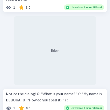
1
3.0
Jawaban terverifikasi
Iklan
Notice the dialog! Х : "What is your name?" Y : "My name is
DEBORA." Х : "How do you spell it?" Y : ____.
1
0.0
Jawaban terverifikasi