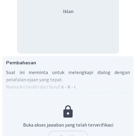
Iklan
Pembahasan
Soal ini meminta untuk melengkapi dialog dengan
pelafalan ejaan yang tepat.
Nama Ari terdiri dari huruf
A - R - I
.
Dalam bahasa Inggris, pelafalannya adalah:
/ei/ - /ar/ - /ai/
.
Oleh karena itu, jawaban yang paling tepat adalah C.
Buka akses jawaban yang telah terverifikasi