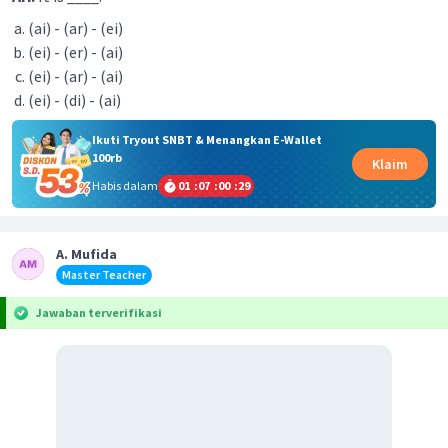
(ai) - (ar) - (ei)
(ei) - (er) - (ai)
(ei) - (ar) - (ai)
(ei) - (di) - (ai)
Ikuti Tryout SNBT & Menangkan E-Wallet
100rb
Klaim
Habis dalam
01
:
07
:
00
:
29
A. Mufida
Master Teacher
Jawaban terverifikasi