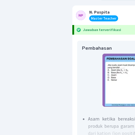
N. Puspita
Master Teacher
Jawaban terverifikasi
Pembahasan
Asam ketika bereaks
produk berupa garam 
dari kation (ion positi