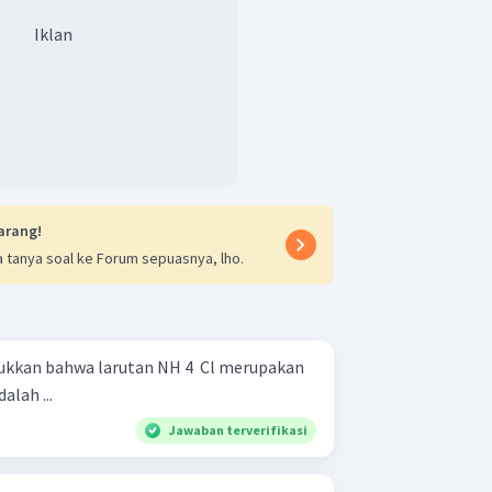
Iklan
arang!
 tanya soal ke Forum sepuasnya, lho.
ukkan bahwa larutan NH 4 ​ Cl merupakan
lah ...
Jawaban terverifikasi