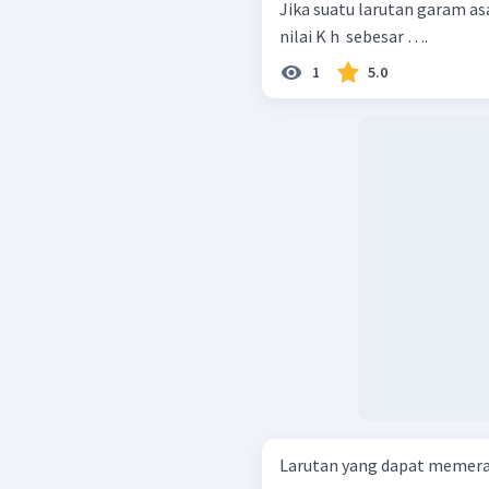
Jika suatu larutan garam a
nilai K h ​ sebesar ….
1
5.0
Larutan yang dapat memerah