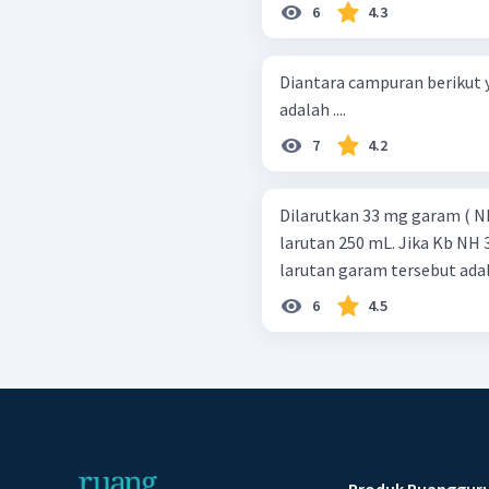
6
4.3
Diantara campuran berikut
adalah ....
7
4.2
Dilarutkan 33 mg garam ( NH 4
larutan 250 mL. Jika Kb NH 3 
larutan garam tersebut adala
6
4.5
Produk Ruanggur