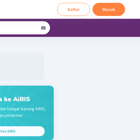
Daftar
Masuk
a ke AiRIS
dan belajar bareng AiRIS,
n pintarmu!
hat AiRIS