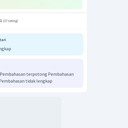
n menghasilkan ion
sehingga
rsifat asam
.1
(
17 rating
)
t adalah C.
tari
engkap
ai Pembahasan terpotong Pembahasan
 Pembahasan tidak lengkap