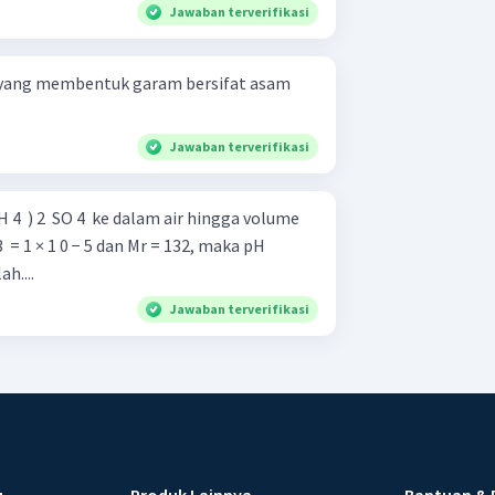
Jawaban terverifikasi
 yang membentuk garam bersifat asam
Jawaban terverifikasi
 ​ ) 2 ​ SO 4 ​ ke dalam air hingga volume
​ = 1 × 1 0 − 5 dan Mr = 132, maka pH
h....
Jawaban terverifikasi
u
Produk Lainnya
Bantuan & 