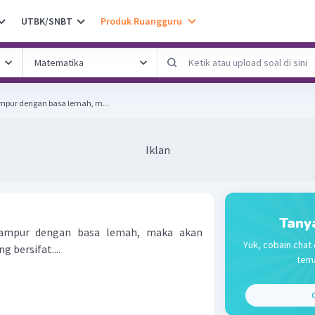
UTBK/SNBT
Produk Ruangguru
mpur dengan basa lemah, m...
Iklan
Tany
campur dengan basa lemah, maka akan
Yuk, cobain chat 
 bersifat....
tema
C