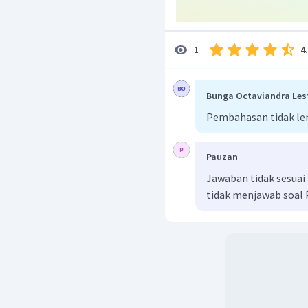
Hidrolisis kation aka
larutan garam akan be
4
1
Jadi, jawaban yang tepa
Bunga Octaviandra Les
Pembahasan tidak l
Pauzan
Jawaban tidak sesu
tidak menjawab soal