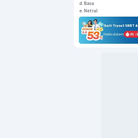
Basa
Netral
Ikuti Tryout SNBT 
Habis dalam
01
:
1