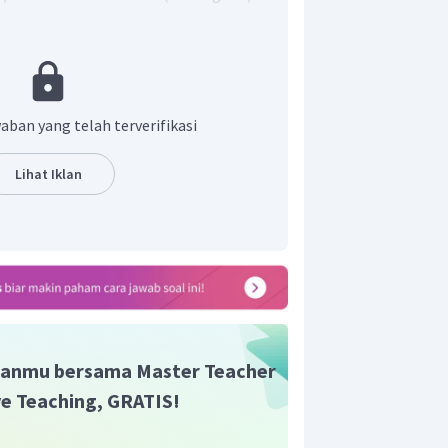
dari asam kuat dan basa lemah, maka
rasal dari basa lemah serta anion
ri asam kuat
am komponen garam (kation/anion)
aban yang telah terverifikasi
m lemah/basa lemah bereaksi dengan
, sedangkan ion yang berasal dari
Lihat Iklan
reaksi dengan air/ tidak terhidrolisi
basa lemah (terhidrolisi) sedangkan
idak terhidrolisis)
erbentuk dari asam kuat dan basa
anmu bersama Master Teacher
ive Teaching, GRATIS!