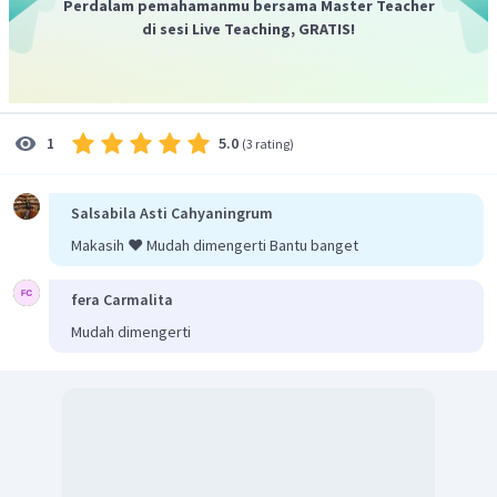
Perdalam pemahamanmu bersama Master Teacher
di sesi Live Teaching, GRATIS!
5.0
1
(
3 rating
)
Salsabila Asti Cahyaningrum
Makasih ❤️ Mudah dimengerti Bantu banget
fera Carmalita
Mudah dimengerti