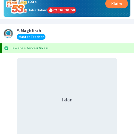
100rb
Klaim
Habis dalam
02
:
16
:
30
:
58
Y. Maghfirah
Master Teacher
Jawaban terverifikasi
Iklan