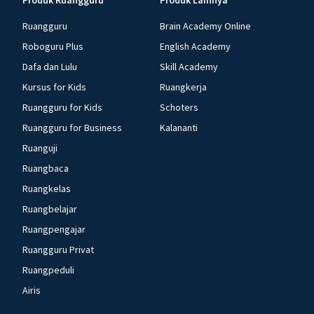
Produk Ruangguru
Produk Lainnya
Ruangguru
Brain Academy Online
Roboguru Plus
English Academy
Dafa dan Lulu
Skill Academy
Kursus for Kids
Ruangkerja
Ruangguru for Kids
Schoters
Ruangguru for Business
Kalananti
Ruanguji
Ruangbaca
Ruangkelas
Ruangbelajar
Ruangpengajar
Ruangguru Privat
Ruangpeduli
Airis