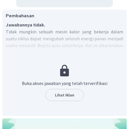
Pembahasan
Jawabannya tidak.
Tidak mungkin sebuah mesin kalor yang bekerja dalam
suatu siklus dapat mengubah seluruh energi panas menjadi
usaha mekanik. Begitu pula sebaliknya. Hal ini dikarenakan
Hukum II termodinamika merupakan hukum alam yang
sudah tidak dapat diganggu gugat. Meskipun gesekan di
abaikan, masih banyak faktor lain yang tidak dapat 100%
terkontrol.
Dengan demikian, tidak mungkin efisiensi sebuah mesin
Buka akses jawaban yang telah terverifikasi
mencapai 100%, karena tidak ada yang ideal.
Lihat Iklan