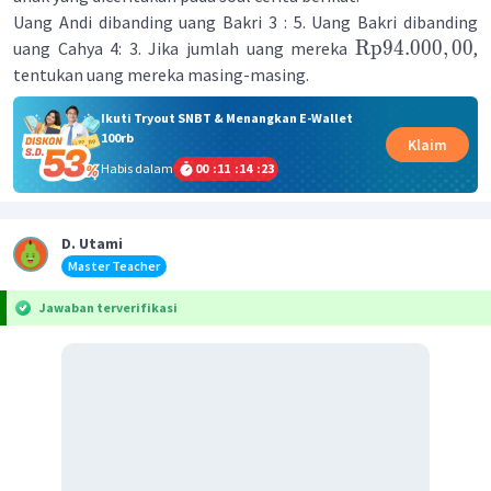
Uang Andi dibanding uang Bakri 3 : 5. Uang Bakri dibanding
Rp
94.000
,
00
uang Cahya 4: 3. Jika jumlah uang mereka
,
tentukan uang mereka masing-masing.
Ikuti Tryout SNBT & Menangkan E-Wallet
100rb
Klaim
Habis dalam
00
:
11
:
14
:
23
D. Utami
Master Teacher
Jawaban terverifikasi