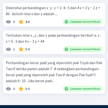
Diketahui perbandingan x : y : z = 2 : 6 : 5 dan 4 x + 3 y − 2 z =
80 . Selisih nilai x dan z adalah ....
3
4.6
Jawaban terverifikasi
Tentukan nilai x , y , dan z pada perbandingan berikut! a. x :
y = 5 : 3 dan 4 x − 3 y = 44
1
5.0
Jawaban terverifikasi
Perbandingan berat padi yang diperoleh pak Toyib dan Pak
Tasrif ketika panen adalah 7 : 8 sedangkan perbandingan
berat padi yang diperoleh pak Tasrif dengan Pak Syafi'I
adalah 9 : 10 . Jika berat padi...
3
5.0
Jawaban terverifikasi