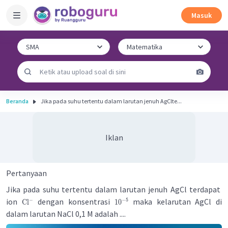
Masuk
Beranda
Jika pada suhu tertentu dalam larutan jenuh AgClte...
Iklan
Pertanyaan
Jika pada suhu tertentu dalam larutan jenuh AgCl terdapat
ion
dengan konsentrasi
maka kelarutan AgCl di
−
−
5
Cl
1
0
dalam larutan NaCl 0,1 M adalah ....